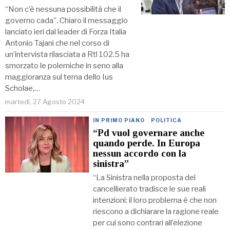
“Non c’è nessuna possibilità che il
governo cada”. Chiaro il messaggio
lanciato ieri dal leader di Forza Italia
Antonio Tajani che nel corso di
un’intervista rilasciata a Rtl 102.5 ha
smorzato le polemiche in seno alla
maggioranza sul tema dello Ius
Scholae,…
martedì, 27 Agosto 2024
IN PRIMO PIANO
·
POLITICA
“Pd vuol governare anche
quando perde. In Europa
nessun accordo con la
sinistra”
“La Sinistra nella proposta del
cancellierato tradisce le sue reali
intenzioni: il loro problema è che non
riescono a dichiarare la ragione reale
per cui sono contrari all’elezione