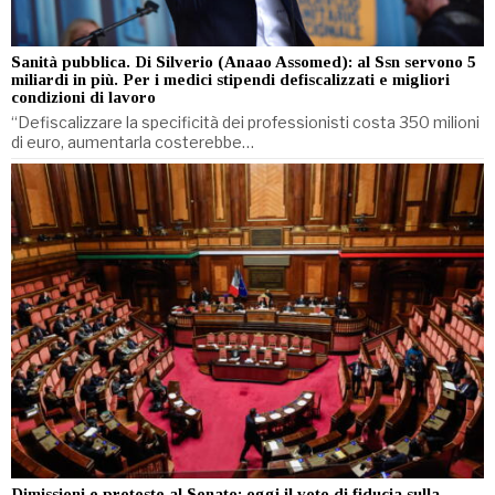
Sanità pubblica. Di Silverio (Anaao Assomed): al Ssn servono 5
miliardi in più. Per i medici stipendi defiscalizzati e migliori
condizioni di lavoro
“Defiscalizzare la specificità dei professionisti costa 350 milioni
di euro, aumentarla costerebbe…
Dimissioni e proteste al Senato: oggi il voto di fiducia sulla