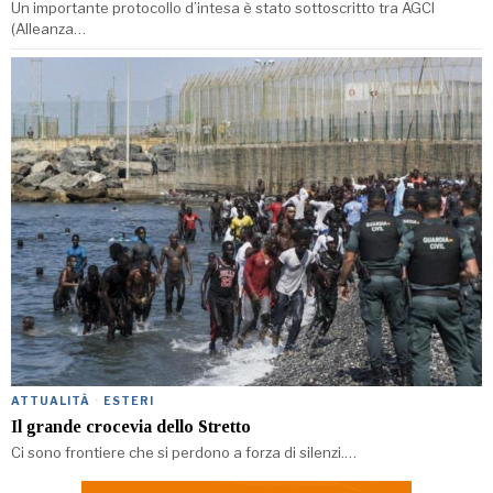
Un importante protocollo d’intesa è stato sottoscritto tra AGCI
(Alleanza…
ATTUALITÀ
·
ESTERI
Il grande crocevia dello Stretto
Ci sono frontiere che si perdono a forza di silenzi.…