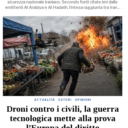
sicurezza nazionale iraniano. Secondo fonti citate ieri dalle
emittenti Al Arabiya e Al Hadath, l’intesa raggiunta tra Iran…
ATTUALITÀ
·
ESTERI
·
OPINIONI
Droni contro i civili, la guerra
tecnologica mette alla prova
l’Europa del diritto