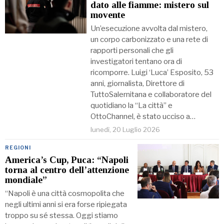
dato alle fiamme: mistero sul
movente
Un’esecuzione avvolta dal mistero,
un corpo carbonizzato e una rete di
rapporti personali che gli
investigatori tentano ora di
ricomporre. Luigi ‘Luca’ Esposito, 53
anni, giornalista, Direttore di
TuttoSalernitana e collaboratore del
quotidiano la “La città” e
OttoChannel, è stato ucciso a…
lunedì, 20 Luglio 2026
REGIONI
America’s Cup, Puca: “Napoli
torna al centro dell’attenzione
mondiale”
“Napoli è una città cosmopolita che
negli ultimi anni si era forse ripiegata
troppo su sé stessa. Oggi stiamo