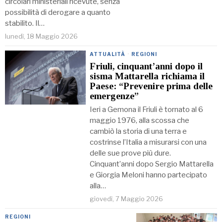
circolari ministeriali ricevute, senza
possibilità di derogare a quanto
stabilito. Il…
lunedì, 18 Maggio 2026
ATTUALITÀ
·
REGIONI
Friuli, cinquant’anni dopo il
sisma Mattarella richiama il
Paese: “Prevenire prima delle
emergenze”
Ieri a Gemona il Friuli è tornato al 6
maggio 1976, alla scossa che
cambiò la storia di una terra e
costrinse l’Italia a misurarsi con una
delle sue prove più dure.
Cinquant’anni dopo Sergio Mattarella
e Giorgia Meloni hanno partecipato
alla…
giovedì, 7 Maggio 2026
REGIONI