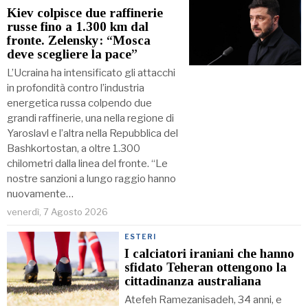
Kiev colpisce due raffinerie
russe fino a 1.300 km dal
fronte. Zelensky: “Mosca
deve scegliere la pace”
L’Ucraina ha intensificato gli attacchi
in profondità contro l’industria
energetica russa colpendo due
grandi raffinerie, una nella regione di
Yaroslavl e l’altra nella Repubblica del
Bashkortostan, a oltre 1.300
chilometri dalla linea del fronte. “Le
nostre sanzioni a lungo raggio hanno
nuovamente…
venerdì, 7 Agosto 2026
ESTERI
I calciatori iraniani che hanno
sfidato Teheran ottengono la
cittadinanza australiana
Atefeh Ramezanisadeh, 34 anni, e