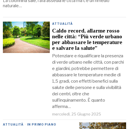
La colonnina sale, l’afa assedia le città ma c’è un rimedio
naturale…
ATTUALITÀ
Caldo record, allarme rosso
nelle città: “Più verde urbano
per abbassare le temperature
e salvare la salute”
Potenziare e riqualificare la presenza
di verde urbano nelle città, con parchi
e giardini, potrebbe permettere di
abbassare le temperature medie di
1,5 gradi, con effetti benefici sulla
salute delle persone e sulla vivibilità
dei centri, oltre che
sull’inquinamento. È quanto
afferma…
mercoledì, 25 Giugno 2025
ATTUALITÀ
·
IN PRIMO PIANO