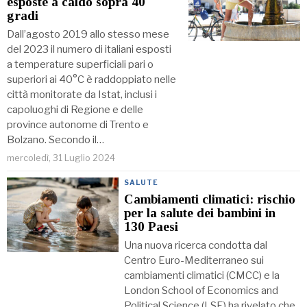
esposte a caldo sopra 40
gradi
Dall’agosto 2019 allo stesso mese
del 2023 il numero di italiani esposti
a temperature superficiali pari o
superiori ai 40°C è raddoppiato nelle
città monitorate da Istat, inclusi i
capoluoghi di Regione e delle
province autonome di Trento e
Bolzano. Secondo il…
mercoledì, 31 Luglio 2024
SALUTE
Cambiamenti climatici: rischio
per la salute dei bambini in
130 Paesi
Una nuova ricerca condotta dal
Centro Euro-Mediterraneo sui
cambiamenti climatici (CMCC) e la
London School of Economics and
Political Science (LSE) ha rivelato che