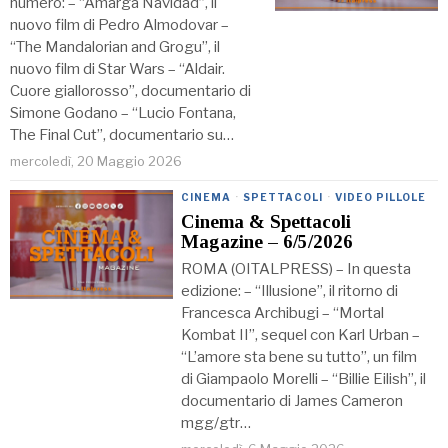
numero: – “Amarga Navidad”, il
nuovo film di Pedro Almodovar –
“The Mandalorian and Grogu”, il
nuovo film di Star Wars – “Aldair.
Cuore giallorosso”, documentario di
Simone Godano – “Lucio Fontana,
The Final Cut”, documentario su…
mercoledì, 20 Maggio 2026
CINEMA
·
SPETTACOLI
·
VIDEO PILLOLE
Cinema & Spettacoli
Magazine – 6/5/2026
ROMA (OITALPRESS) – In questa
edizione: – “Illusione”, il ritorno di
Francesca Archibugi – “Mortal
Kombat II”, sequel con Karl Urban –
“L’amore sta bene su tutto”, un film
di Giampaolo Morelli – “Billie Eilish”, il
documentario di James Cameron
mgg/gtr…