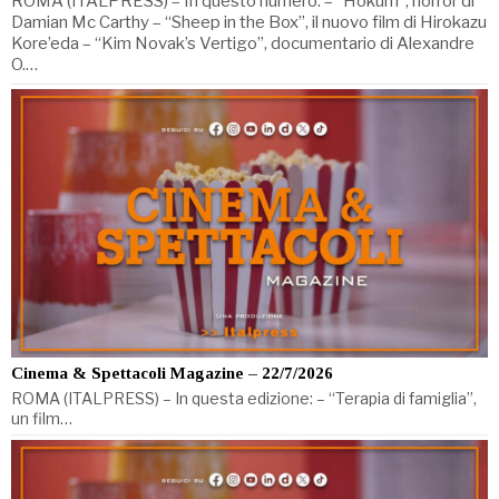
ROMA (ITALPRESS) – In questo numero: – “Hokum”, horror di
Damian Mc Carthy – “Sheep in the Box”, il nuovo film di Hirokazu
Kore’eda – “Kim Novak’s Vertigo”, documentario di Alexandre
O.…
Cinema & Spettacoli Magazine – 22/7/2026
ROMA (ITALPRESS) – In questa edizione: – “Terapia di famiglia”,
un film…