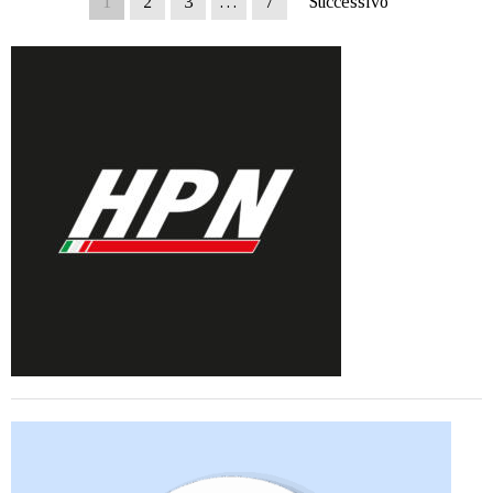
1
2
3
…
7
Successivo