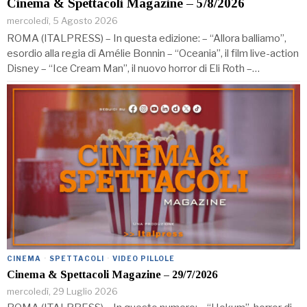
Cinema & Spettacoli Magazine – 5/8/2026
mercoledì, 5 Agosto 2026
ROMA (ITALPRESS) – In questa edizione: – “Allora balliamo”,
esordio alla regia di Amélie Bonnin – “Oceania”, il film live-action
Disney – “Ice Cream Man”, il nuovo horror di Eli Roth –…
CINEMA
·
SPETTACOLI
·
VIDEO PILLOLE
Cinema & Spettacoli Magazine – 29/7/2026
mercoledì, 29 Luglio 2026