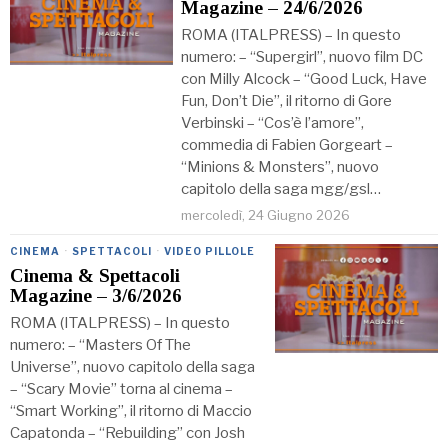
Magazine – 24/6/2026
ROMA (ITALPRESS) – In questo
numero: – “Supergirl”, nuovo film DC
con Milly Alcock – “Good Luck, Have
Fun, Don’t Die”, il ritorno di Gore
Verbinski – “Cos’è l’amore”,
commedia di Fabien Gorgeart –
“Minions & Monsters”, nuovo
capitolo della saga mgg/gsl…
mercoledì, 24 Giugno 2026
CINEMA
·
SPETTACOLI
·
VIDEO PILLOLE
Cinema & Spettacoli
Magazine – 3/6/2026
ROMA (ITALPRESS) – In questo
numero: – “Masters Of The
Universe”, nuovo capitolo della saga
– “Scary Movie” torna al cinema –
“Smart Working”, il ritorno di Maccio
Capatonda – “Rebuilding” con Josh