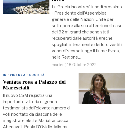
La Grecia incontrerà lunedì prossimo
il Presidente dell’Assemblea
generale delle Nazioni Unite per
sottoporre alla sua attenzione il caso
dei 92 migranti che sono stati
recuperati dalle autorità greche,
spogliati interamente dei loro vestiti
venerdì scorso lungo il fiume Evros,
nella Regione…
martedì, 18 Ottobre 2022
IN EVIDENZA
·
SOCIETÀ
Ventata rosa a Palazzo dei
Marescialli
Il nuovo CSM registra una
importante vittoria di genere
testimoniata dall’elevato numero di
voti riportato da ciascuna delle
magistrate elette Mariafrancesca
Abenavoli, Paola D’Ovidio, Mimma