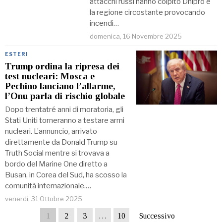
attacchi russi hanno colpito Dnipro e
la regione circostante provocando
incendi…
domenica, 16 Novembre 2025
ESTERI
Trump ordina la ripresa dei
test nucleari: Mosca e
Pechino lanciano l’allarme,
l’Onu parla di rischio globale
Dopo trentatré anni di moratoria, gli
Stati Uniti torneranno a testare armi
nucleari. L’annuncio, arrivato
direttamente da Donald Trump su
Truth Social mentre si trovava a
bordo del Marine One diretto a
Busan, in Corea del Sud, ha scosso la
comunità internazionale.…
venerdì, 31 Ottobre 2025
1
2
3
…
10
Successivo