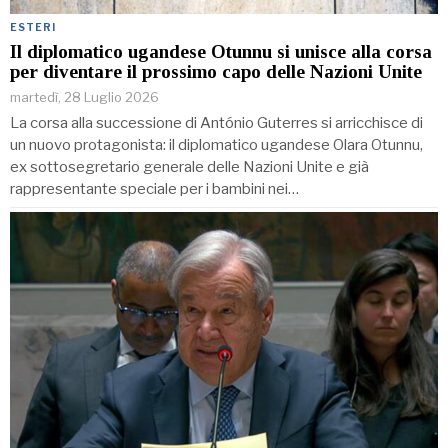
ESTERI
Il diplomatico ugandese Otunnu si unisce alla corsa
per diventare il prossimo capo delle Nazioni Unite
martedì, 28 Luglio 2026
La corsa alla successione di António Guterres si arricchisce di
un nuovo protagonista: il diplomatico ugandese Olara Otunnu,
ex sottosegretario generale delle Nazioni Unite e già
rappresentante speciale per i bambini nei…