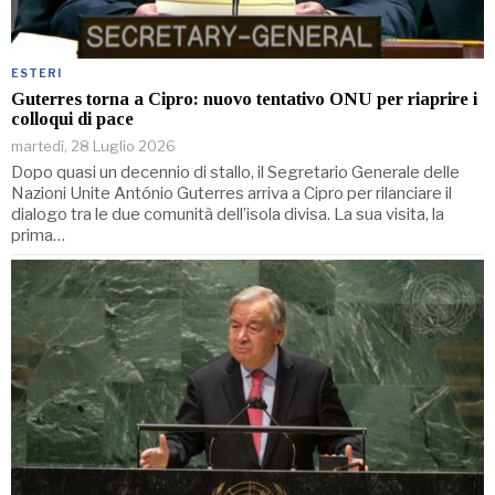
ESTERI
Guterres torna a Cipro: nuovo tentativo ONU per riaprire i
colloqui di pace
martedì, 28 Luglio 2026
Dopo quasi un decennio di stallo, il Segretario Generale delle
Nazioni Unite António Guterres arriva a Cipro per rilanciare il
dialogo tra le due comunità dell’isola divisa. La sua visita, la
prima…