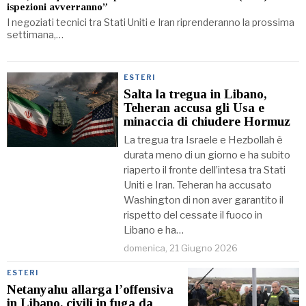
ispezioni avverranno”
I negoziati tecnici tra Stati Uniti e Iran riprenderanno la prossima
settimana,…
ESTERI
Salta la tregua in Libano,
Teheran accusa gli Usa e
minaccia di chiudere Hormuz
La tregua tra Israele e Hezbollah è
durata meno di un giorno e ha subito
riaperto il fronte dell’intesa tra Stati
Uniti e Iran. Teheran ha accusato
Washington di non aver garantito il
rispetto del cessate il fuoco in
Libano e ha…
domenica, 21 Giugno 2026
ESTERI
Netanyahu allarga l’offensiva
in Libano, civili in fuga da