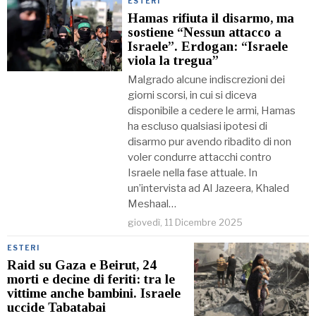
ESTERI
Hamas rifiuta il disarmo, ma
sostiene “Nessun attacco a
Israele”. Erdogan: “Israele
viola la tregua”
Malgrado alcune indiscrezioni dei
giorni scorsi, in cui si diceva
disponibile a cedere le armi, Hamas
ha escluso qualsiasi ipotesi di
disarmo pur avendo ribadito di non
voler condurre attacchi contro
Israele nella fase attuale. In
un’intervista ad Al Jazeera, Khaled
Meshaal…
giovedì, 11 Dicembre 2025
ESTERI
Raid su Gaza e Beirut, 24
morti e decine di feriti: tra le
vittime anche bambini. Israele
uccide Tabatabai