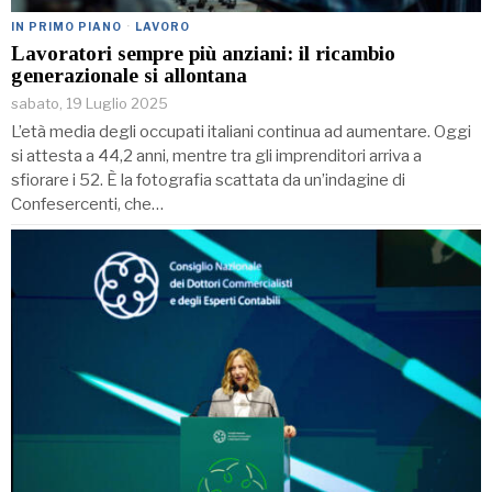
IN PRIMO PIANO
·
LAVORO
Lavoratori sempre più anziani: il ricambio
generazionale si allontana
sabato, 19 Luglio 2025
L’età media degli occupati italiani continua ad aumentare. Oggi
si attesta a 44,2 anni, mentre tra gli imprenditori arriva a
sfiorare i 52. È la fotografia scattata da un’indagine di
Confesercenti, che…