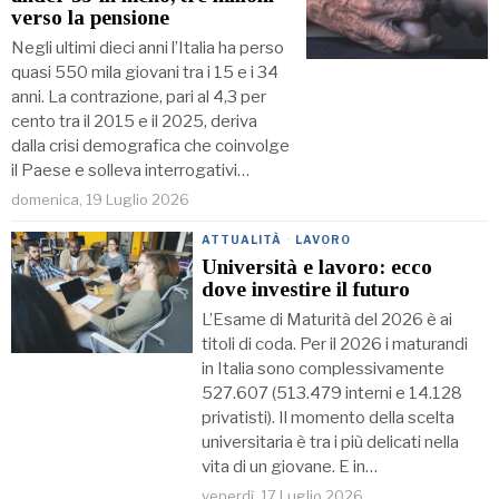
verso la pensione
Negli ultimi dieci anni l’Italia ha perso
quasi 550 mila giovani tra i 15 e i 34
anni. La contrazione, pari al 4,3 per
cento tra il 2015 e il 2025, deriva
dalla crisi demografica che coinvolge
il Paese e solleva interrogativi…
domenica, 19 Luglio 2026
ATTUALITÀ
·
LAVORO
Università e lavoro: ecco
dove investire il futuro
L’Esame di Maturità del 2026 è ai
titoli di coda. Per il 2026 i maturandi
in Italia sono complessivamente
527.607 (513.479 interni e 14.128
privatisti). Il momento della scelta
universitaria è tra i più delicati nella
vita di un giovane. E in…
venerdì, 17 Luglio 2026