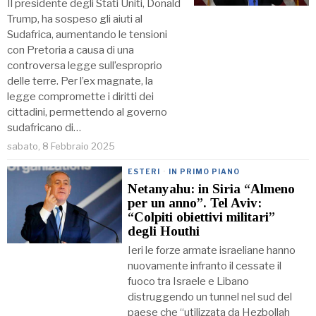
Il presidente degli Stati Uniti, Donald
Trump, ha sospeso gli aiuti al
Sudafrica, aumentando le tensioni
con Pretoria a causa di una
controversa legge sull’esproprio
delle terre. Per l’ex magnate, la
legge compromette i diritti dei
cittadini, permettendo al governo
sudafricano di…
sabato, 8 Febbraio 2025
ESTERI
·
IN PRIMO PIANO
Netanyahu: in Siria “Almeno
per un anno”. Tel Aviv:
“Colpiti obiettivi militari”
degli Houthi
Ieri le forze armate israeliane hanno
nuovamente infranto il cessate il
fuoco tra Israele e Libano
distruggendo un tunnel nel sud del
paese che “utilizzata da Hezbollah