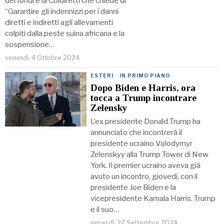
dei fondi è la Coldiretti che chiede di
“Garantire gli indennizzi per i danni
diretti e indiretti agli allevamenti
colpiti dalla peste suina africana e la
sospensione…
venerdì, 4 Ottobre 2024
ESTERI
·
IN PRIMO PIANO
Dopo Biden e Harris, ora
tocca a Trump incontrare
Zelensky
L’ex presidente Donald Trump ha
annunciato che incontrerà il
presidente ucraino Volodymyr
Zelenskyy alla Trump Tower di New
York. Il premier ucraino aveva già
avuto un incontro, giovedì, con il
presidente Joe Biden e la
vicepresidente Kamala Harris. Trump
e il suo…
venerdì, 27 Settembre 2024