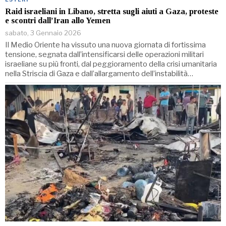
Raid israeliani in Libano, stretta sugli aiuti a Gaza, proteste
e scontri dall’Iran allo Yemen
sabato, 3 Gennaio 2026
Il Medio Oriente ha vissuto una nuova giornata di fortissima
tensione, segnata dall’intensificarsi delle operazioni militari
israeliane su più fronti, dal peggioramento della crisi umanitaria
nella Striscia di Gaza e dall’allargamento dell’instabilità…