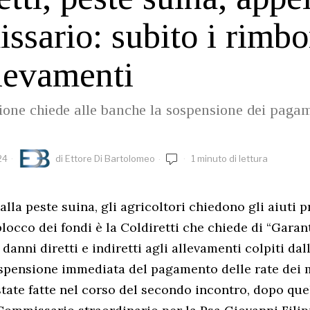
sario: subito i rimbo
llevamenti
one chiede alle banche la sospensione dei pagam
24
di
Ettore Di Bartolomeo
1 minuto di lettura
lla peste suina, gli agricoltori chiedono gli aiuti 
blocco dei fondi è la Coldiretti che chiede di “Garant
 danni diretti e indiretti agli allevamenti colpiti da
ospensione immediata del pagamento delle rate dei 
state fatte nel corso del secondo incontro, dopo que