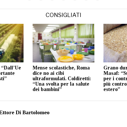
CONSIGLIATI
 “Dall’Ue
Mense scolastiche, Roma
Grano duro
ortante
dice no ai cibi
Masaf: “Su
sti”
ultraformulati. Coldiretti:
per i contr
“Una svolta per la salute
più contro
dei bambini”
estero”
Ettore Di Bartolomeo