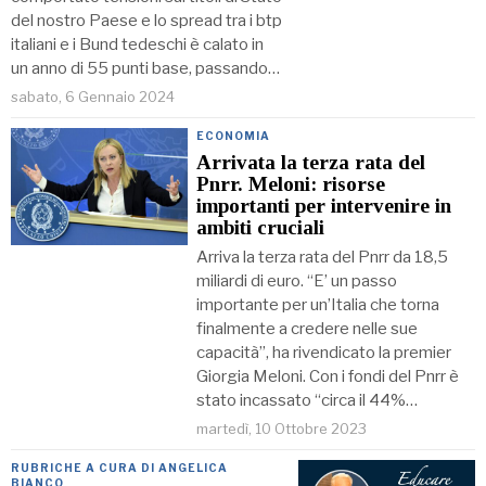
del nostro Paese e lo spread tra i btp
italiani e i Bund tedeschi è calato in
un anno di 55 punti base, passando…
sabato, 6 Gennaio 2024
ECONOMIA
Arrivata la terza rata del
Pnrr. Meloni: risorse
importanti per intervenire in
ambiti cruciali
Arriva la terza rata del Pnrr da 18,5
miliardi di euro. “E’ un passo
importante per un’Italia che torna
finalmente a credere nelle sue
capacità”, ha rivendicato la premier
Giorgia Meloni. Con i fondi del Pnrr è
stato incassato “circa il 44%…
martedì, 10 Ottobre 2023
RUBRICHE A CURA DI ANGELICA
BIANCO