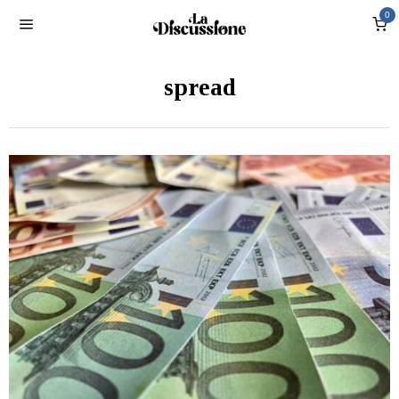
0
spread