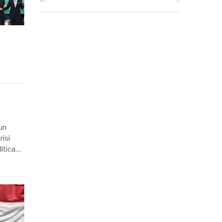
un
isi
litica…