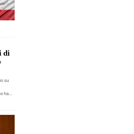
 di
o
io su
he ha…