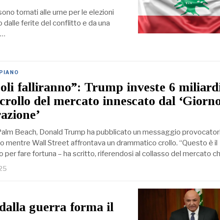
 sono tornati alle urne per le elezioni
dalle ferite del conflitto e da una
e…
 PIANO
oli falliranno”: Trump investe 6 miliardi
 crollo del mercato innescato dal ‘Giorn
razione’
 Palm Beach, Donald Trump ha pubblicato un messaggio provocator
io mentre Wall Street affrontava un drammatico crollo. “Questo è il
er fare fortuna – ha scritto, riferendosi al collasso del mercato c
025
dalla guerra forma il