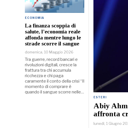
ECONOMIA
La finanza scoppia di
salute, l’economia reale
affonda mentre lungo le
strade scorre il sangue
domenica, 10 Maggio 2026
Tra guerre, record bancari e
rivoluzioni digitali, cresce la
frattura tra chi accumula
ricchezza e chi paga
caramente il conto della crisi “Il
momento di comprare è
quando il sangue scorre nelle…
ESTERI
Abiy Ahme
affronta c
lunedì, 1 Giugno 2