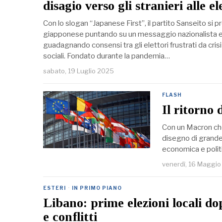
disagio verso gli stranieri alle e
Con lo slogan “Japanese First”, il partito Sanseito si p
giapponese puntando su un messaggio nazionalista e
guadagnando consensi tra gli elettori frustrati da cri
sociali. Fondato durante la pandemia…
sabato, 19 Luglio 2025
FLASH
Il ritorno 
Con un Macron che 
disegno di grande
economica e polit
venerdì, 16 Maggi
ESTERI
·
IN PRIMO PIANO
Libano: prime elezioni locali do
e conflitti