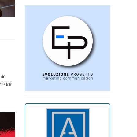
più
ra oggi