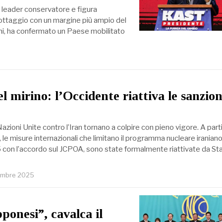
t, leader conservatore e figura
allottaggio con un margine più ampio del
ioni, ha confermato un Paese mobilitato
 mirino: l’Occidente riattiva le sanzion
Nazioni Unite contro l’Iran tornano a colpire con pieno vigore. A part
le misure internazionali che limitano il programma nucleare iraniano
con l’accordo sul JCPOA, sono state formalmente riattivate da Stat
embre 2025
pponesi”, cavalca il