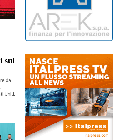
i sul
ire da
,
i Uniti,