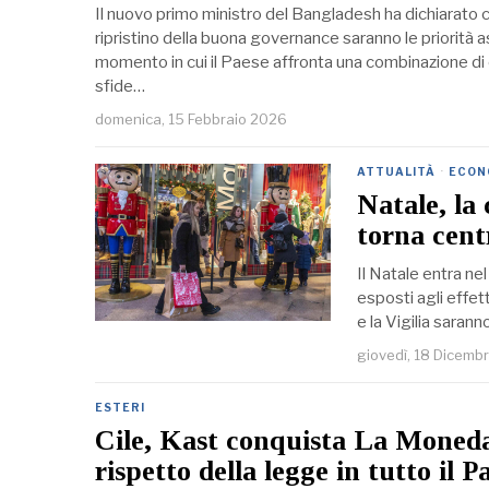
Il nuovo primo ministro del Bangladesh ha dichiarato ch
ripristino della buona governance saranno le priorità 
momento in cui il Paese affronta una combinazione di c
sfide…
domenica, 15 Febbraio 2026
ATTUALITÀ
·
ECON
Natale, la 
torna centr
Il Natale entra nel
esposti agli effet
e la Vigilia saranno
giovedì, 18 Dicemb
ESTERI
Cile, Kast conquista La Moneda
rispetto della legge in tutto il P