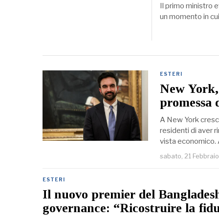
Il primo ministro 
un momento in cui 
ESTERI
New York, 
promessa d
A New York cresce
residenti di aver 
vista economico. 
sabato, 21 Febbrai
ESTERI
Il nuovo premier del Banglades
governance: “Ricostruire la fidu