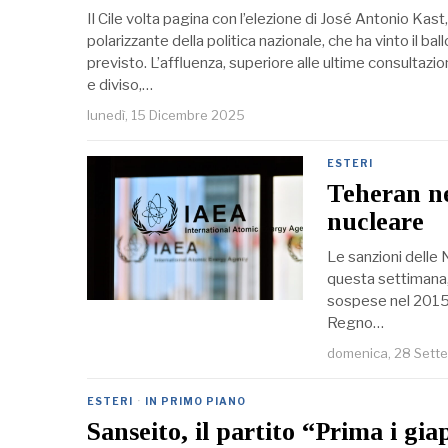
Il Cile volta pagina con l’elezione di José Antonio Kas
polarizzante della politica nazionale, che ha vinto il b
previsto. L’affluenza, superiore alle ultime consultaz
e diviso,…
lunedì, 15 Dicembre 2025
ESTERI
Teheran nel
nucleare
Le sanzioni delle 
questa settimana, 
sospese nel 2015 
Regno…
domenica, 28 Sett
ESTERI
·
IN PRIMO PIANO
Sanseito, il partito “Prima i gia