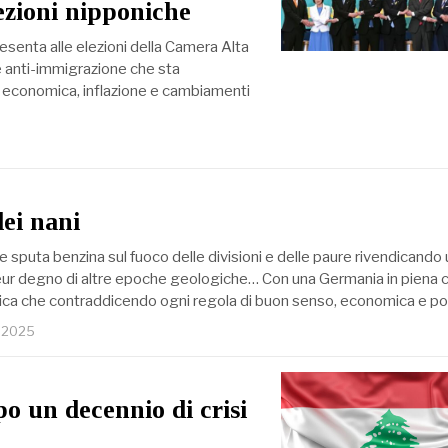
lezioni nipponiche
resenta alle elezioni della Camera Alta
 anti-immigrazione che sta
si economica, inflazione e cambiamenti
dei nani
sputa benzina sul fuoco delle divisioni e delle paure rivendicando 
ur degno di altre epoche geologiche… Con una Germania in piena cr
ica che contraddicendo ogni regola di buon senso, economica e po
o 2025
po un decennio di crisi