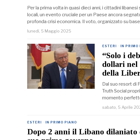
Per la prima volta in quasi dieci anni, i cittadini libanesi
locali, un evento cruciale per un Paese ancora segnato 
profonda crisi economica. Il voto, organizzato su bas
lunedì, 5 Maggio 2025
ESTERI
·
IN PRIMO
“Solo i deb
dollari nel
della Libe
Dal suo resort di
Truth Social propr
momento perfetto p
sabato, 5 Aprile 2
ESTERI
·
IN PRIMO PIANO
Dopo 2 anni il Libano dilaniato 