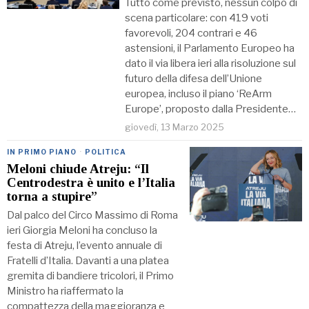
Tutto come previsto, nessun colpo di
scena particolare: con 419 voti
favorevoli, 204 contrari e 46
astensioni, il Parlamento Europeo ha
dato il via libera ieri alla risoluzione sul
futuro della difesa dell’Unione
europea, incluso il piano ‘ReArm
Europe’, proposto dalla Presidente…
giovedì, 13 Marzo 2025
IN PRIMO PIANO
·
POLITICA
Meloni chiude Atreju: “Il
Centrodestra è unito e l’Italia
torna a stupire”
Dal palco del Circo Massimo di Roma
ieri Giorgia Meloni ha concluso la
festa di Atreju, l’evento annuale di
Fratelli d’Italia. Davanti a una platea
gremita di bandiere tricolori, il Primo
Ministro ha riaffermato la
compattezza della maggioranza e