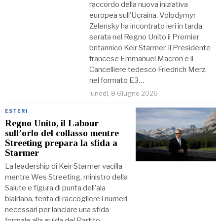
raccordo della nuova iniziativa
europea sull’Ucraina. Volodymyr
Zelensky ha incontrato ieri in tarda
serata nel Regno Unito il Premier
britannico Keir Starmer, il Presidente
francese Emmanuel Macron e il
Cancelliere tedesco Friedrich Merz,
nel formato E3…
lunedì, 8 Giugno 2026
ESTERI
Regno Unito, il Labour
sull’orlo del collasso mentre
Streeting prepara la sfida a
Starmer
La leadership di Keir Starmer vacilla
mentre Wes Streeting, ministro della
Salute e figura di punta dell’ala
blairiana, tenta di raccogliere i numeri
necessari per lanciare una sfida
formale alla guida del Partito