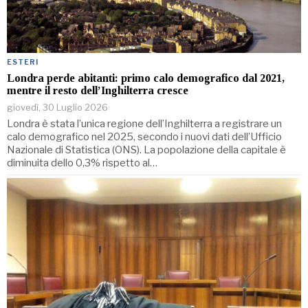
ESTERI
Londra perde abitanti: primo calo demografico dal 2021,
mentre il resto dell’Inghilterra cresce
giovedì, 30 Luglio 2026
Londra è stata l’unica regione dell’Inghilterra a registrare un
calo demografico nel 2025, secondo i nuovi dati dell’Ufficio
Nazionale di Statistica (ONS). La popolazione della capitale è
diminuita dello 0,3% rispetto al…