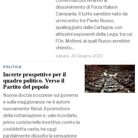
confermati porteranno al
dissolvimento di Forza Italia in
Campania. Il tutto sarebbe nato da
un incontro tra Paolo Russo,
spalleggiato dalla Carfagna, con
altissimi esponenti della Lega, tra cui
l’On. Molteni, ai quali Russo avrebbe
chiesto…
sabato, 20 Giugno 2020
POLITICA
Incerte prospettive per il
quadro politico. Verso il
Partito del popolo
Nuova doccia scozzese sul governo
e sulla maggioranza: ne è autore
nuovamente Renzi. Il promotore
della rottamazione e, vale ricordarlo,
primo corista nelle invettive contro la
cosiddetta casta, ha oggi
parzialmente dissolto la sensazione