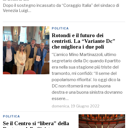
Dopo il sostegno incassato da “Coraggio Italia” del sindaco di
Venezia Luigi…
POLITICA
Rotondi e il futuro dei
centristi. La “Variante Dc”
che migliora i due poli
“L’amico Mino Martinazzoli, ultimo
segretario della Dc quando il partito
era nella sua stagione più triste del
tramonto, mi confidò: “Il seme del
popolarismo rifiorita’. Io oggi dico la
DC non ritornerà ma una buona
destra e una buona sinistra dovranno
essere…
domenica, 19 Giugno 2022
POLITICA
Se il Centro si “libera” della