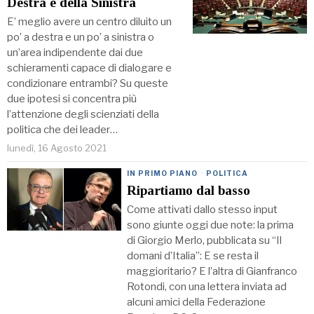
Destra e della Sinistra
E’ meglio avere un centro diluito un
po’ a destra e un po’ a sinistra o
un’area indipendente dai due
schieramenti capace di dialogare e
condizionare entrambi? Su queste
due ipotesi si concentra più
l’attenzione degli scienziati della
politica che dei leader…
lunedì, 16 Agosto 2021
IN PRIMO PIANO
·
POLITICA
Ripartiamo dal basso
Come attivati dallo stesso input
sono giunte oggi due note: la prima
di Giorgio Merlo, pubblicata su “Il
domani d’Italia”: E se resta il
maggioritario? E l’altra di Gianfranco
Rotondi, con una lettera inviata ad
alcuni amici della Federazione