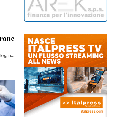
erone
log in…