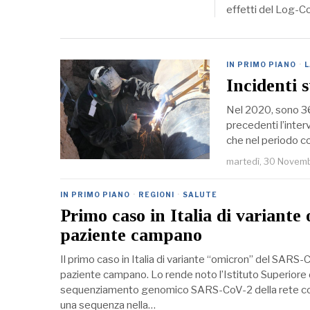
effetti del Log-Co
IN PRIMO PIANO
·
Incidenti s
Nel 2020, sono 36
precedenti l’interv
che nel periodo co
martedì, 30 Novem
IN PRIMO PIANO
·
REGIONI
·
SALUTE
Primo caso in Italia di variante
paziente campano
Il primo caso in Italia di variante “omicron” del SARS
paziente campano. Lo rende noto l’Istituto Superiore di
sequenziamento genomico SARS-CoV-2 della rete coord
una sequenza nella…