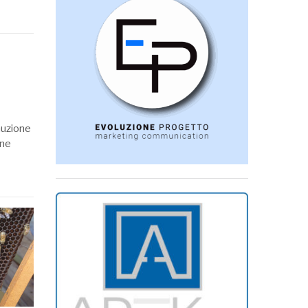
nuzione
one