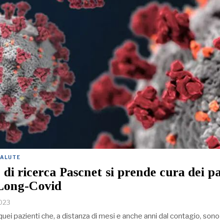
SALUTE
 di ricerca Pascnet si prende cura dei pa
 Long-Covid
2023
quei pazienti che, a distanza di mesi e anche anni dal contagio, sono 