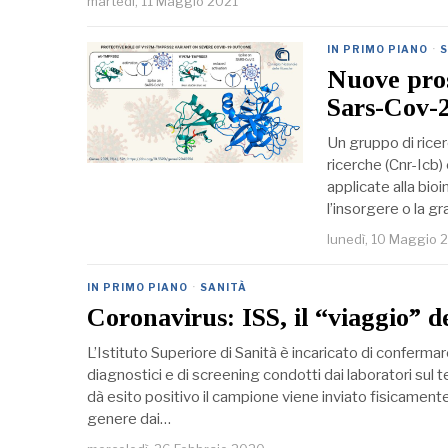
martedì, 11 Maggio 2021
IN PRIMO PIANO
·
Nuove pros
Sars-Cov-
Un gruppo di ricer
ricerche (Cnr-Icb) 
applicate alla bio
l’insorgere o la gr
lunedì, 10 Maggio 
IN PRIMO PIANO
·
SANITÀ
Coronavirus: ISS, il “viaggio” d
L’Istituto Superiore di Sanità è incaricato di confermar
diagnostici e di screening condotti dai laboratori sul 
dà esito positivo il campione viene inviato fisicamente 
genere dai…