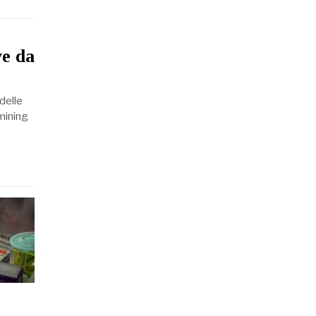
ve da
delle
 mining