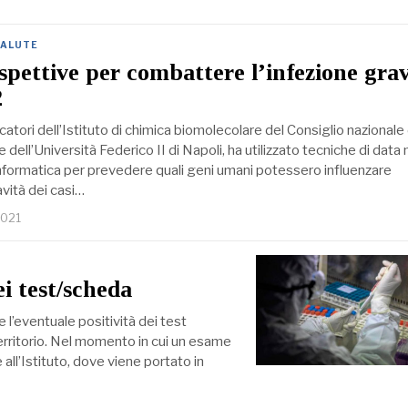
SALUTE
pettive per combattere l’infezione gra
2
catori dell’Istituto di chimica biomolecolare del Consiglio nazionale 
e dell’Università Federico II di Napoli, ha utilizzato tecniche di data
informatica per prevedere quali geni umani potessero influenzare
avità dei casi…
2021
ei test/scheda
e l’eventuale positività dei test
territorio. Nel momento in cui un esame
all’Istituto, dove viene portato in