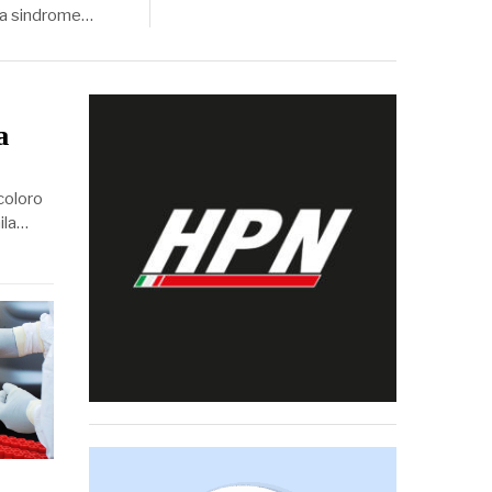
 “La sindrome…
a
 coloro
ila…