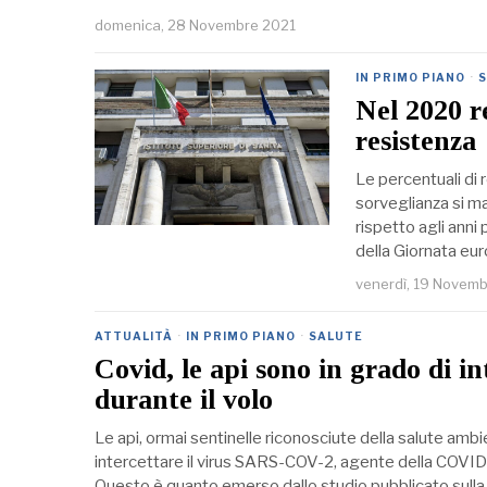
domenica, 28 Novembre 2021
IN PRIMO PIANO
·
Nel 2020 re
resistenza
Le percentuali di r
sorveglianza si m
rispetto agli anni
della Giornata e
venerdì, 19 Novem
ATTUALITÀ
·
IN PRIMO PIANO
·
SALUTE
Covid, le api sono in grado di in
durante il volo
Le api, ormai sentinelle riconosciute della salute ambie
intercettare il virus SARS-COV-2, agente della COVID-19
Questo è quanto emerso dallo studio pubblicato sulla r