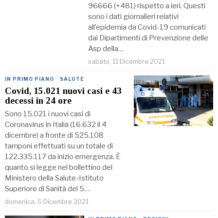
96666 (+481) rispetto a ieri. Questi
sono i dati giornalieri relativi
all’epidemia da Covid-19 comunicati
dai Dipartimenti di Prevenzione delle
Asp della…
sabato, 11 Dicembre 2021
IN PRIMO PIANO
·
SALUTE
Covid, 15.021 nuovi casi e 43
decessi in 24 ore
Sono 15.021 i nuovi casi di
Coronavirus in Italia (16.632 il 4
dicembre) a fronte di 525.108
tamponi effettuati su un totale di
122.335.117 da inizio emergenza. È
quanto si legge nel bollettino del
Ministero della Salute-Istituto
Superiore di Sanità del 5…
domenica, 5 Dicembre 2021