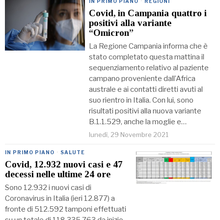
IN PRIMO PIANO
·
REGIONI
Covid, in Campania quattro i
positivi alla variante
“Omicron”
La Regione Campania informa che è
stato completato questa mattina il
sequenziamento relativo al paziente
campano proveniente dall’Africa
australe e ai contatti diretti avuti al
suo rientro in Italia. Con lui, sono
risultati positivi alla nuova variante
B.1.1.529, anche la moglie e…
lunedì, 29 Novembre 2021
IN PRIMO PIANO
·
SALUTE
Covid, 12.932 nuovi casi e 47
decessi nelle ultime 24 ore
Sono 12.932 i nuovi casi di
Coronavirus in Italia (ieri 12.877) a
fronte di 512.592 tamponi effettuati
su un totale di 118.335.763 da inizio