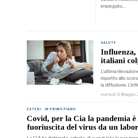
impiegato…
SALUTE
Influenza, 
italiani col
L’ultima rilevazion
rispetto allo scor
la diffusione. L’i
martedì, 6 Maggio
ESTERI
·
IN PRIMO PIANO
Covid, per la Cia la pandemia è 
fuoriuscita del virus da un labo
La CIA ha dichiarato, sabato, di aver rivisto le sue pr