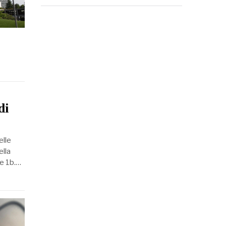
di
elle
ella
e 1b.…