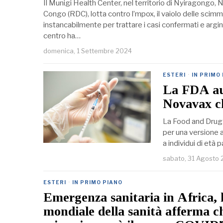
Il Munigi Health Center, nel territorio di Nyiragongo,
Congo (RDC), lotta contro l’mpox, il vaiolo delle scim
instancabilmente per trattare i casi confermati e argin
centro ha…
domenica, 1 Settembre 2024
ESTERI
·
IN PRIMO
La FDA aut
Novavax ch
La Food and Drug 
per una versione 
a individui di età 
sabato, 31 Agosto
ESTERI
·
IN PRIMO PIANO
Emergenza sanitaria in Africa, 
mondiale della sanità afferma ch