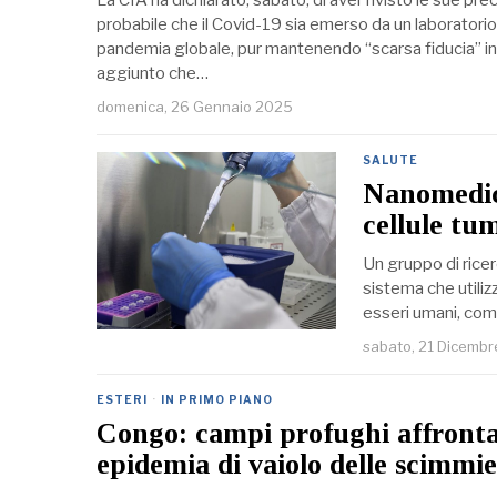
probabile che il Covid-19 sia emerso da un laboratorio
pandemia globale, pur mantenendo “scarsa fiducia” in 
aggiunto che…
domenica, 26 Gennaio 2025
SALUTE
Nanomedici
cellule tu
Un gruppo di ricer
sistema che utilizz
esseri umani, come
sabato, 21 Dicemb
ESTERI
·
IN PRIMO PIANO
Congo: campi profughi affront
epidemia di vaiolo delle scimmie