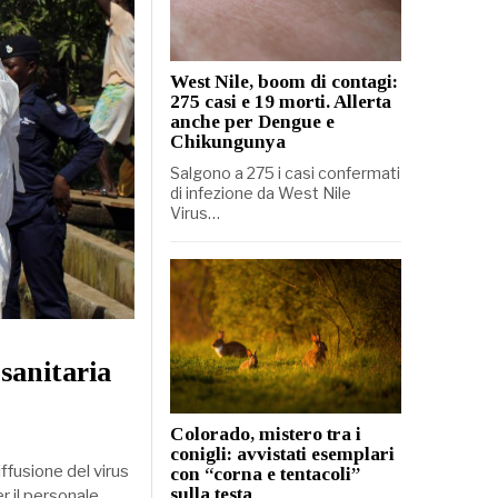
West Nile, boom di contagi:
275 casi e 19 morti. Allerta
anche per Dengue e
Chikungunya
Salgono a 275 i casi confermati
di infezione da West Nile
Virus…
 sanitaria
Colorado, mistero tra i
conigli: avvistati esemplari
iffusione del virus
con “corna e tentacoli”
sulla testa
er il personale