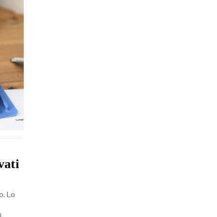
vati
o. Lo
i