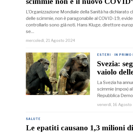
scimmie non è il nuovo COVID
L’Organizzazione Mondiale della Sanità ha dichiarato ch
delle scimmie, non è paragonabile al COVID-19, evidenz
controllarlo sono già noti. Hans Kluge, direttore eur
se…
mercoledì, 21 Agosto 2024
ESTERI
·
IN PRIMO
Svezia: se
vaiolo dell
La Svezia ha annunc
scimmie (mpox) al d
Repubblica Democ
venerdì, 16 Agosto
SALUTE
Le epatiti causano 1,3 milioni d