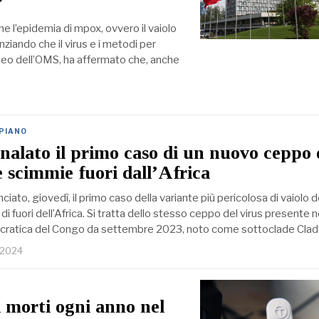
”
e l’epidemia di mpox, ovvero il vaiolo
iando che il virus e i metodi per
opeo dell’OMS, ha affermato che, anche
 PIANO
gnalato il primo caso di un nuovo ceppo 
e scimmie fuori dall’Africa
iato, giovedì, il primo caso della variante più pericolosa di vaiolo d
i fuori dell’Africa. Si tratta dello stesso ceppo del virus presente n
ratica del Congo da settembre 2023, noto come sottoclade Clad
 2024
i morti ogni anno nel