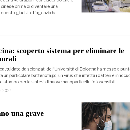
 cinese prima di diventare una
questo giudizio. L’agenzia ha
na: scoperto sistema per eliminare le
morali
ca guidato da scienziati dell’Università di Bologna ha messo a punt
a un particolare batteriofago, un virus che infetta i batteri e innocuo
 stampo per la sintesi di nuove nanoparticelle fotosensibili,…
re 2024
ano una grave