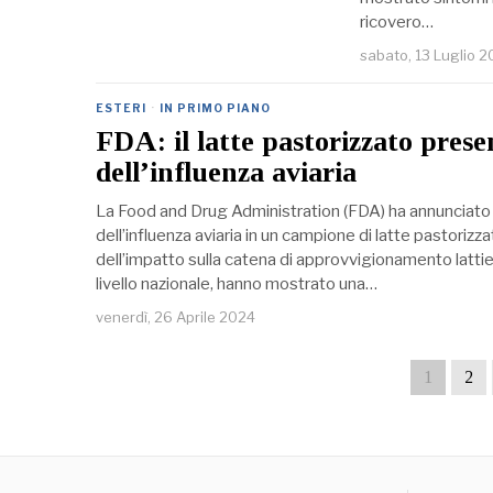
ricovero…
sabato, 13 Luglio 
ESTERI
·
IN PRIMO PIANO
FDA: il latte pastorizzato prese
dell’influenza aviaria
La Food and Drug Administration (FDA) ha annunciato il
dell’influenza aviaria in un campione di latte pastorizza
dell’impatto sulla catena di approvvigionamento lattiero
livello nazionale, hanno mostrato una…
venerdì, 26 Aprile 2024
1
2