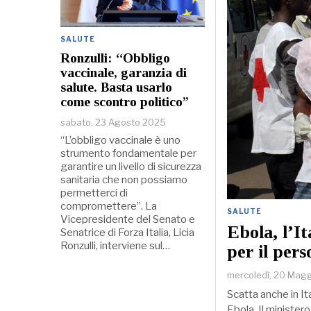
SALUTE
Ronzulli: “Obbligo
vaccinale, garanzia di
salute. Basta usarlo
come scontro politico”
sabato, 23 Agosto 2025
“L’obbligo vaccinale è uno
strumento fondamentale per
garantire un livello di sicurezza
sanitaria che non possiamo
permetterci di
compromettere”. La
SALUTE
Vicepresidente del Senato e
Ebola, l’It
Senatrice di Forza Italia, Licia
Ronzulli, interviene sul…
per il per
mercoledì, 20 Mag
Scatta anche in Ita
Ebola. Il ministero