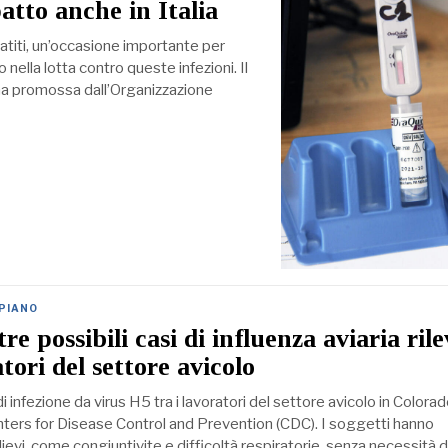
tto anche in Italia
patiti, un’occasione importante per
 nella lotta contro queste infezioni. Il
gna promossa dall’Organizzazione
 PIANO
re possibili casi di influenza aviaria rile
atori del settore avicolo
i infezione da virus H5 tra i lavoratori del settore avicolo in Colorad
enters for Disease Control and Prevention (CDC). I soggetti hanno
ievi, come congiuntivite e difficoltà respiratorie, senza necessità d