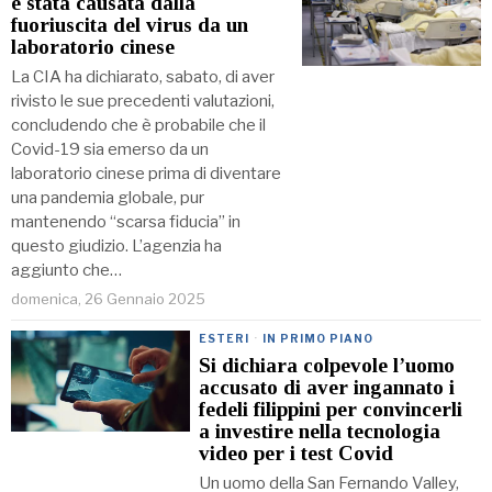
è stata causata dalla
fuoriuscita del virus da un
laboratorio cinese
La CIA ha dichiarato, sabato, di aver
rivisto le sue precedenti valutazioni,
concludendo che è probabile che il
Covid-19 sia emerso da un
laboratorio cinese prima di diventare
una pandemia globale, pur
mantenendo “scarsa fiducia” in
questo giudizio. L’agenzia ha
aggiunto che…
domenica, 26 Gennaio 2025
ESTERI
·
IN PRIMO PIANO
Si dichiara colpevole l’uomo
accusato di aver ingannato i
fedeli filippini per convincerli
a investire nella tecnologia
video per i test Covid
Un uomo della San Fernando Valley,