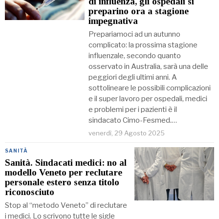
di influenza, gli ospedali si
preparino ora a stagione
impegnativa
Prepariamoci ad un autunno
complicato: la prossima stagione
influenzale, secondo quanto
osservato in Australia, sarà una delle
peggiori degli ultimi anni. A
sottolineare le possibili complicazioni
e il super lavoro per ospedali, medici
e problemi per i pazienti è il
sindacato Cimo-Fesmed.…
venerdì, 29 Agosto 2025
SANITÀ
Sanità. Sindacati medici: no al
modello Veneto per reclutare
personale estero senza titolo
riconosciuto
Stop al “metodo Veneto” di reclutare
i medici. Lo scrivono tutte le sigle