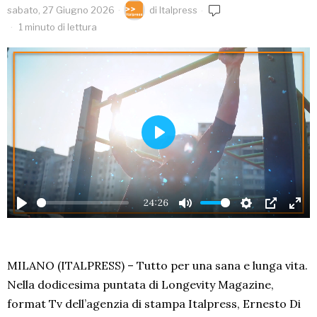
sabato, 27 Giugno 2026
di
Italpress
1 minuto di lettura
PLAY
24:26
PLAY
MUTE
SETTINGS
PIP
EN
FU
MILANO (ITALPRESS) – Tutto per una sana e lunga vita.
Nella dodicesima puntata di Longevity Magazine,
format Tv dell’agenzia di stampa Italpress, Ernesto Di