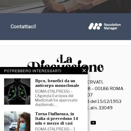
POTREBBERO INTERESSARTI
⁠⁠Bpco, benefici da un
©
2026
- TUTTI I DIRITTI RISERVATI.
anticorpo monoclonale
La Discussione S.r.l. – Piazza Capranica, 78 – 00186 ROMA
ROMA (ITALPRESS) –
C.F. e P. IVA 15045971007
L’Agenzia Europea dei
Medicinali ha approvato
Registrazione Tribunale di Roma n. 3628 del 15/12/1953
dupilumab,…
La società editrice è iscritta al R.O.C. al n. 33049
⁠Torna l’influenza, in
Italia si prevedono 14
mln e mezzo di casi
ROMA (ITALPRESS) – 1