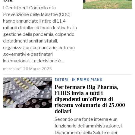
I Centri per il Controllo e la
Prevenzione delle Malattie (CDC)
hanno annunciato il ritiro di 11,4
miliardi di dollari di fondi destinati alla
gestione della pandemia, colpendo
dipartimenti sanitari statali,
organizzazioni comunitarie, enti non
governativi e destinatari
internazionali. La decisione è…
mercoledì, 26 Marzo 2025
ESTERI
·
IN PRIMO PIANO
Per fermare Big Pharma,
l’HHS invia a tutti i
dipendenti un’offerta di
riscatto volontario di 25.000
dollari
Secondo una fonte interna e un
funzionario dell’amministrazione, il
Dipartimento della Salute e dei