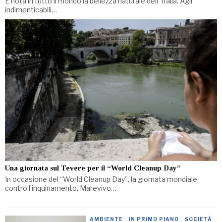
È nota in tutto il mondo la bellezza naturale dell’’Italia. Agli
indimenticabili…
Una giornata sul Tevere per il “World Cleanup Day”
In occasione del “World Cleanup Day”, la giornata mondiale
contro l’inquinamento, Marevivo…
AMBIENTE
·
IN PRIMO PIANO
·
SOCIETÀ