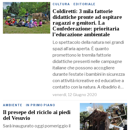
CULTURA
·
EDITORIALE
Coldiretti: 3 mila fattorie
didattiche pronte ad ospitare
ragazzi e genitori. La
Confederazione: prioritaria
l’educazione ambientale
Lo spettacolo della natura nei grandi
spazi all’aria aperta. È quanto
promettono le tremila fattorie
didattiche presenti nelle campagne
italiane che possono accogliere
durante l’estate i bambini in sicurezza
con attività ricreative ed educative a
contatto con la natura. A ribadirlo è…
venerdì, 12 Giugno 2020
AMBIENTE
·
IN PRIMO PIANO
Il presepe del riciclo ai piedi
del Vesuvio
Sarà inaugurato oggi pomeriggio il