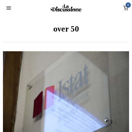
0
over 50