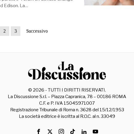
ed Edison. La…
2
3
Successivo
©
2026
- TUTTI I DIRITTI RISERVATI.
La Discussione S.r.l. – Piazza Capranica, 78 – 00186 ROMA
C.F. e P. IVA 15045971007
Registrazione Tribunale di Roma n. 3628 del 15/12/1953
La società editrice è iscritta al R.O.C. al n. 33049