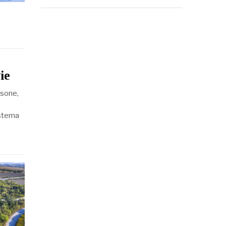
ie
rsone,
sistema