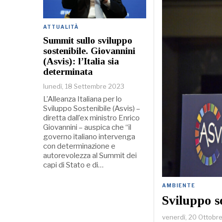
ATTUALITÀ
Summit sullo sviluppo
sostenibile. Giovannini
(Asvis): l’Italia sia
determinata
lunedì, 18 Settembre 2023
L’Alleanza Italiana per lo
Sviluppo Sostenibile (Asvis) –
diretta dall’ex ministro Enrico
Giovannini – auspica che “il
governo italiano intervenga
con determinazione e
autorevolezza al Summit dei
capi di Stato e di…
AMBIENTE
Sviluppo s
venerdì, 20 Ottobr