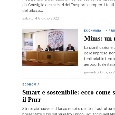
dal Consiglio dei ministri dei Trasporti europeo. I tes
del trilogo…
sabato, 4 Giugno 2022
ECONOMIA
·
IN PR
Mims: un m
La pianificazione 
delle imprese, non
territoriali in ter
aeroportuale ital
giovedì, 2 Giugno 
ECONOMIA
Smart e sostenibile: ecco come s
il Pnrr
Strategie nuove e di largo respiro per le infrastrutture 
presentate oggi dal ministro Enrico Giovannini nell’