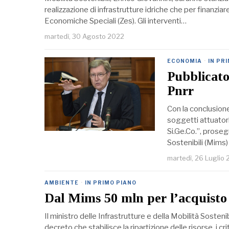
realizzazione di infrastrutture idriche che per finanziar
Economiche Speciali (Zes). Gli interventi…
martedì, 30 Agosto 2022
ECONOMIA
·
IN PR
Pubblicato 
Pnrr
Con la conclusione
soggetti attuator
Si.Ge.Co.”, proseg
Sostenibili (Mims)
martedì, 26 Luglio
AMBIENTE
·
IN PRIMO PIANO
Dal Mims 50 mln per l’acquisto 
Il ministro delle Infrastrutture e della Mobilità Sostenibi
decreto che stabilisce la ripartizione delle risorse, i cr