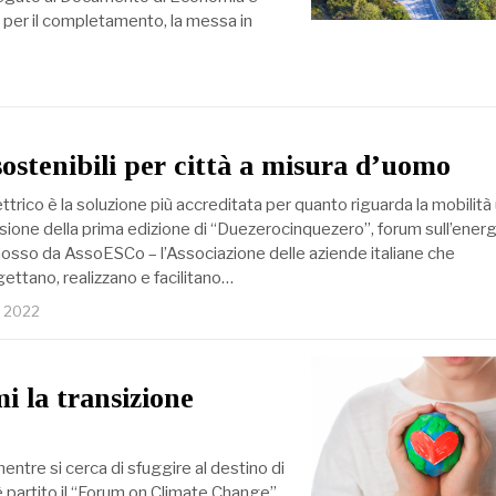
o per il completamento, la messa in
sostenibili per città a misura d’uomo
ettrico è la soluzione più accreditata per quanto riguarda la mobilità
ione della prima edizione di “Duezerocinquezero”, forum sull’energi
mosso da AssoESCo – l’Associazione delle aziende italiane che
ttano, realizzano e facilitano…
o 2022
i la transizione
ntre si cerca di sfuggire al destino di
 partito il “Forum on Climate Change”