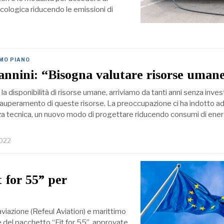
 ecologica riducendo le emissioni di
IMO PIANO
annini: “Bisogna valutare risorse uman
la disponibilità di risorse umane, arriviamo da tanti anni senza inve
pauperamento di queste risorse. La preoccupazione ci ha indotto a
nza tecnica, un nuovo modo di progettare riducendo consumi di ener
2022
 for 55” per
’aviazione (Refeul Aviation) e marittimo
 del pacchetto “Fit for 55”, approvate