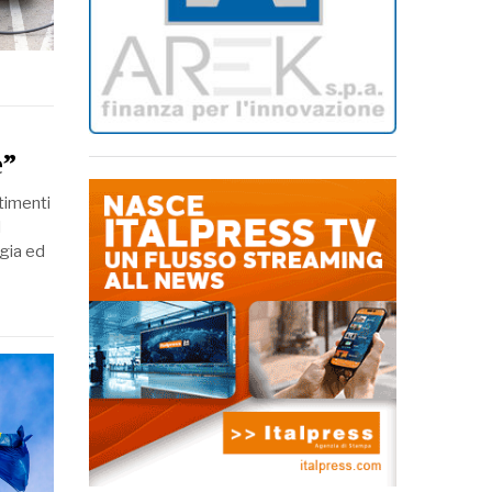
e”
stimenti
d
gia ed