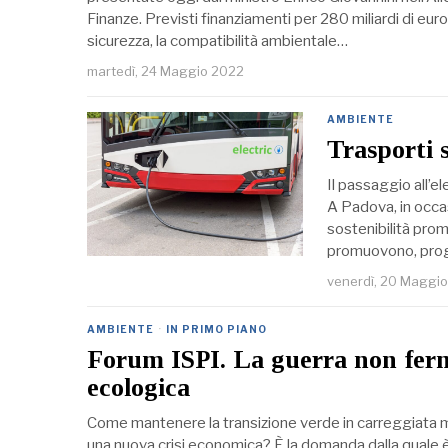
Finanze. Previsti finanziamenti per 280 miliardi di eur
sicurezza, la compatibilità ambientale…
martedì, 24 Maggio 2022
AMBIENTE
Trasporti 
Il passaggio all’el
A Padova, in occas
sostenibilità pro
promuovono, proge
venerdì, 20 Maggi
AMBIENTE
·
IN PRIMO PIANO
Forum ISPI. La guerra non ferm
ecologica
Come mantenere la transizione verde in carreggiata me
una nuova crisi economica? È la domanda dalla quale è