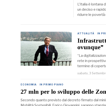
L’Italia è lontana
un deciso e rapido
ridurre le povertà̀
ATTUALITÀ
·
IN PR
Infrastrut
ovunque”
“La digitalizzazio
rete in prospettiva 
termine di copert
sabato, 3 Settemb
ECONOMIA
·
IN PRIMO PIANO
27 mln per lo sviluppo delle Zo
Secondo quanto previsto dal decreto firmato dal minist
Mobilità Sostenibili, Enrico Giovannini, saranno stanziati