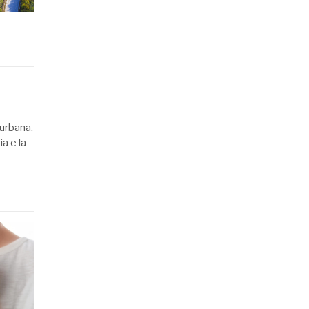
 urbana.
a e la