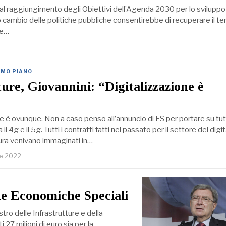
 dal raggiungimento degli Obiettivi dell’Agenda 2030 per lo sviluppo
 cambio delle politiche pubbliche consentirebbe di recuperare il te
 e…
IMO PIANO
ture, Giovannini: “Digitalizzazione è
ne è ovunque. Non a caso penso all’annuncio di FS per portare su tut
il 4g e il 5g. Tutti i contratti fatti nel passato per il settore del digit
ura venivano immaginati in…
re 2022
ne Economiche Speciali
ro delle Infrastrutture e della
 27 milioni di euro sia per la