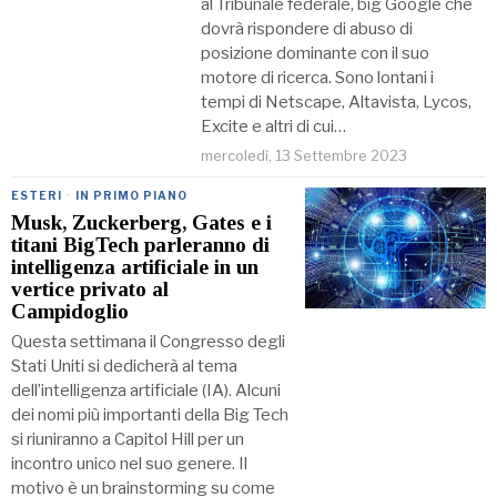
al Tribunale federale, big Google che
dovrà rispondere di abuso di
posizione dominante con il suo
motore di ricerca. Sono lontani i
tempi di Netscape, Altavista, Lycos,
Excite e altri di cui…
mercoledì, 13 Settembre 2023
ESTERI
·
IN PRIMO PIANO
Musk, Zuckerberg, Gates e i
titani BigTech parleranno di
intelligenza artificiale in un
vertice privato al
Campidoglio
Questa settimana il Congresso degli
Stati Uniti si dedicherà al tema
dell’intelligenza artificiale (IA). Alcuni
dei nomi più importanti della Big Tech
si riuniranno a Capitol Hill per un
incontro unico nel suo genere. Il
motivo è un brainstorming su come