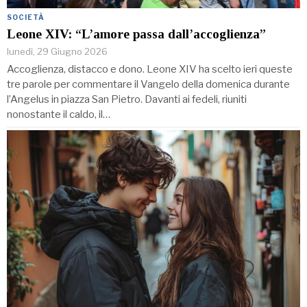
SOCIETÀ
Leone XIV: “L’amore passa dall’accoglienza”
lunedì, 29 Giugno 2026
Accoglienza, distacco e dono. Leone XIV ha scelto ieri queste
tre parole per commentare il Vangelo della domenica durante
l’Angelus in piazza San Pietro. Davanti ai fedeli, riuniti
nonostante il caldo, il…