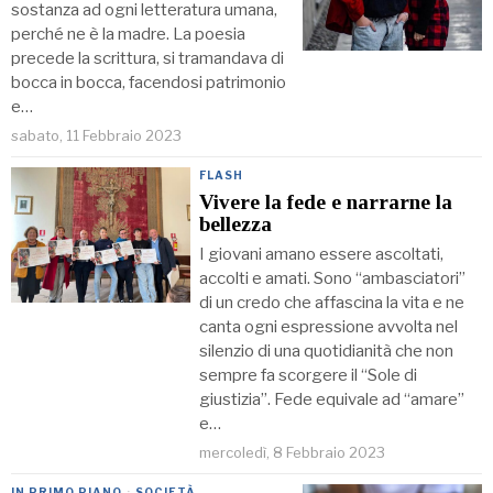
sostanza ad ogni letteratura umana,
perché ne è la madre. La poesia
precede la scrittura, si tramandava di
bocca in bocca, facendosi patrimonio
e…
sabato, 11 Febbraio 2023
FLASH
Vivere la fede e narrarne la
bellezza
I giovani amano essere ascoltati,
accolti e amati. Sono “ambasciatori”
di un credo che affascina la vita e ne
canta ogni espressione avvolta nel
silenzio di una quotidianità che non
sempre fa scorgere il “Sole di
giustizia”. Fede equivale ad “amare”
e…
mercoledì, 8 Febbraio 2023
IN PRIMO PIANO
·
SOCIETÀ