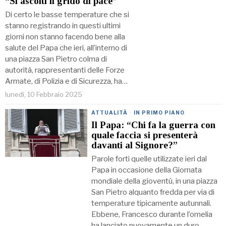
“Si ascolti il grido di pace”
Di certo le basse temperature che si
stanno registrando in questi ultimi
giorni non stanno facendo bene alla
salute del Papa che ieri, all’interno di
una piazza San Pietro colma di
autorità, rappresentanti delle Forze
Armate, di Polizia e di Sicurezza, ha…
lunedì, 10 Febbraio 2025
ATTUALITÀ
·
IN PRIMO PIANO
Il Papa: “Chi fa la guerra con
quale faccia si presenterà
davanti al Signore?”
Parole forti quelle utilizzate ieri dal
Papa in occasione della Giornata
mondiale della gioventù, in una piazza
San Pietro alquanto fredda per via di
temperature tipicamente autunnali.
Ebbene, Francesco durante l’omelia
ha lanciato nuovamente un duro