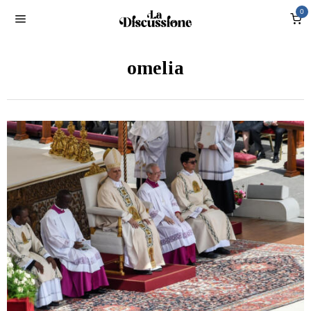
0
omelia