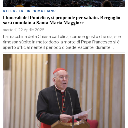
ATTUALITÀ
·
IN PRIMO PIANO
I funerali del Pontefice, si propende per sabato. Bergoglio
sarà tumulato a Santa Maria Maggiore
martedì, 22 Aprile 2025
La macchina della Chiesa cattolica, come è giusto che sia, si è
rimessa sùbito in moto: dopo la morte di Papa Francesco si è
aperto ufficialmente il periodo di Sede Vacante, durante…