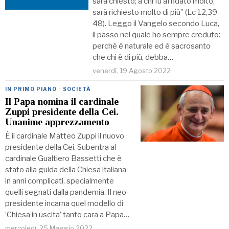
sarà chiesto; a chi fu affidato molto,
sarà richiesto molto di più” (Lc 12,39-
48). Leggo il Vangelo secondo Luca,
il passo nel quale ho sempre creduto:
perché è naturale ed è sacrosanto
che chi è di più, debba…
venerdì, 19 Agosto 2022
IN PRIMO PIANO
·
SOCIETÀ
Il Papa nomina il cardinale
Zuppi presidente della Cei.
Unanime apprezzamento
È il cardinale Matteo Zuppi il nuovo
presidente della Cei. Subentra al
cardinale Gualtiero Bassetti che è
stato alla guida della Chiesa italiana
in anni complicati, specialmente
quelli segnati dalla pandemia. Il neo-
presidente incarna quel modello di
‘Chiesa in uscita’ tanto cara a Papa…
mercoledì, 25 Maggio 2022