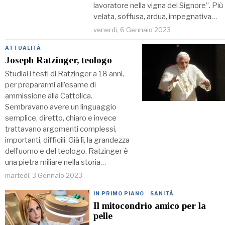
lavoratore nella vigna del Signore”. Più
velata, soffusa, ardua, impegnativa…
venerdì, 6 Gennaio 2023
ATTUALITÀ
Joseph Ratzinger, teologo
Studiai i testi di Ratzinger a 18 anni,
per prepararmi all’esame di
ammissione alla Cattolica.
Sembravano avere un linguaggio
semplice, diretto, chiaro e invece
trattavano argomenti complessi,
importanti, difficili. Già lì, la grandezza
dell’uomo e del teologo. Ratzinger è
una pietra miliare nella storia…
martedì, 3 Gennaio 2023
IN PRIMO PIANO
·
SANITÀ
Il mitocondrio amico per la
pelle