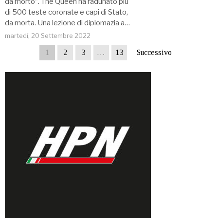
da morto”. The Queen ha radunato più
di 500 teste coronate e capi di Stato,
da morta. Una lezione di diplomazia a…
martedì, 20 Settembre 2022
1
2
3
…
13
Successivo