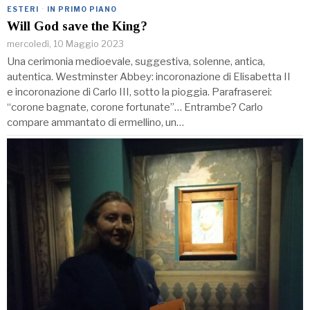
ESTERI
·
IN PRIMO PIANO
Will God save the King?
mercoledì, 10 Maggio 2023
Una cerimonia medioevale, suggestiva, solenne, antica,
autentica. Westminster Abbey: incoronazione di Elisabetta II
e incoronazione di Carlo III, sotto la pioggia. Parafraserei:
“corone bagnate, corone fortunate”… Entrambe? Carlo
compare ammantato di ermellino, un…