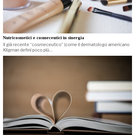
Nutricosmetici e cosmeceutici in sinergia
Il già recente “cosmeceutico” (come il dermatologo americano
Kligman definì poco più…