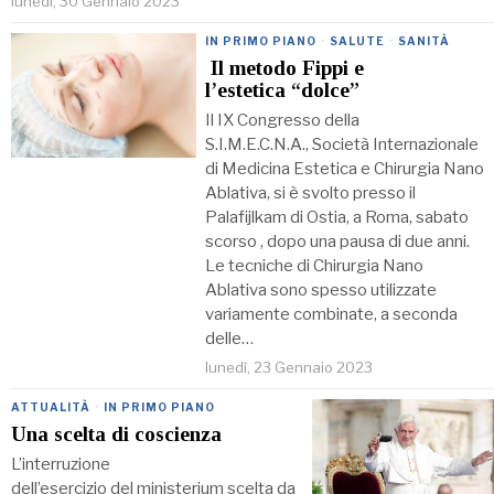
lunedì, 30 Gennaio 2023
IN PRIMO PIANO
·
SALUTE
·
SANITÀ
Il metodo Fippi e
l’estetica “dolce”
Il IX Congresso della
S.I.M.E.C.N.A., Società Internazionale
di Medicina Estetica e Chirurgia Nano
Ablativa, si è svolto presso il
Palafijlkam di Ostia, a Roma, sabato
scorso , dopo una pausa di due anni.
Le tecniche di Chirurgia Nano
Ablativa sono spesso utilizzate
variamente combinate, a seconda
delle…
lunedì, 23 Gennaio 2023
ATTUALITÀ
·
IN PRIMO PIANO
Una scelta di coscienza
L’interruzione
dell’esercizio del ministerium scelta da