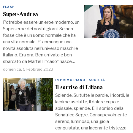
FLASH
Super-Andrea
Potrebbe essere un eroe moderno, un
Super-eroe dei nostri giorni. Se non
fosse che è un uomo normale che ha
una vita normale. E’ comunque una
novità assoluta nell’universo maschile
italiano. Era ora. Ben arrivato e ben
sbarcato da Marte! Il “caso” nasce…
domenica, 5 Febbraio 2023
IN PRIMO PIANO
·
SOCIETÀ
Il sorriso di Liliana
Splende. Su tutte le parole, i ricordi, le
lacrime asciutte, il dolore cupo e
abissale, splende. E’ il sorriso della
Senatrice Segre. Consapevolmente
sereno, luminoso, una gioia
conquistata, una lacerante tristezza