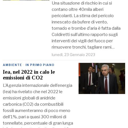
Una situazione di rischio in cui si
contano oltre 40mila alberi
pericolanti. La stima del pericolo
innescato da bufere di vento,
tornado e trombe d’aria è fatta dalla
Coldiretti sull’ultimo rapporto sugli
interventi dei vigili del fuoco per
rimuovere tronchi, tagliare rami…
lunedì, 23 Gennaio 2023
AMBIENTE
·
IN PRIMO PIANO
Iea, nel 2022 in calo le
emissioni di CO2
L’Agenzia internazionale dell’energia
(Iea) ha rivelato che nel 2022 le
emissioni globali di anidride
carbonica (CO2) da combustibili
fossili aumenteranno di poco meno
dell’1%, pari a quasi 300 milioni di
tonnellate, percentuale di gran lunga