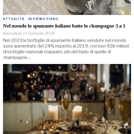
ATTUALITÀ
·
IN PRIMO PIANO
Nel mondo lo spumante italiano batte lo champagne 3 a 1
mercoledì, 17 Gennaio 2024
Nel 2023 le bottiglie di spumante italiano vendute nel mondo
sono aumentate del 24% rispetto al 2019, con ben 936 milioni
di bottiglie nazionali stappate, più del triplo di quelle di
champagne…