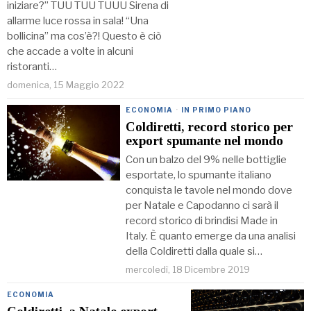
iniziare?” TUU TUU TUUU Sirena di
allarme luce rossa in sala! “Una
bollicina” ma cos’è?! Questo è ciò
che accade a volte in alcuni
ristoranti…
domenica, 15 Maggio 2022
ECONOMIA
·
IN PRIMO PIANO
Coldiretti, record storico per
export spumante nel mondo
Con un balzo del 9% nelle bottiglie
esportate, lo spumante italiano
conquista le tavole nel mondo dove
per Natale e Capodanno ci sarà il
record storico di brindisi Made in
Italy. È quanto emerge da una analisi
della Coldiretti dalla quale si…
mercoledì, 18 Dicembre 2019
ECONOMIA