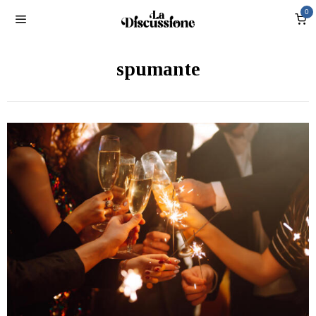
0
spumante