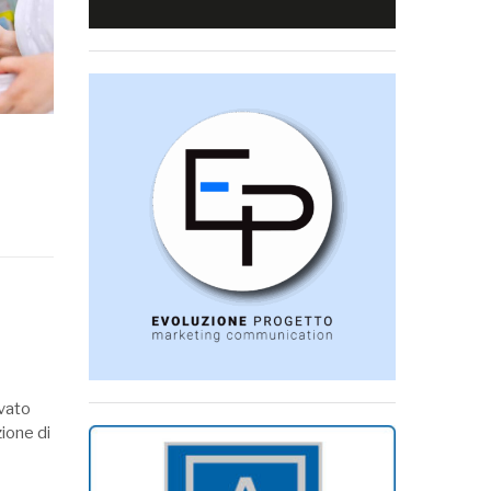
evato
ione di