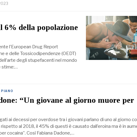
 2023
l 6% della popolazione
ente l’European Drug Report
ghe e delle Tossicodipendenze (OEDT)
 dell’arte degli stupefacenti nel mondo
e stime:…
 PIANO
done: “Un giovane al giorno muore per
egati ai decessi per overdose tra i giovani parlano di uno al giorno c
ispetto al 2018, il 45% di questi è causato dall’eroina ma è in au
per cocaina”. Così Fabiana Dadone,…