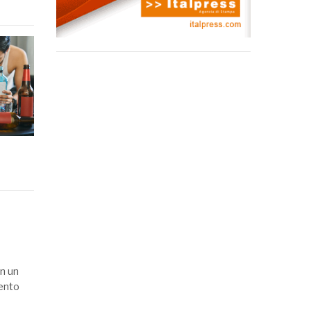
on un
mento