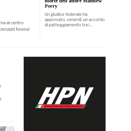
morte dell’attore Matthew
Perry
Un giudice federale ha
approvato, venerdì, un accordo
orna al centro
di patteggiamento tra i…
ienziati forensi
r
è
i