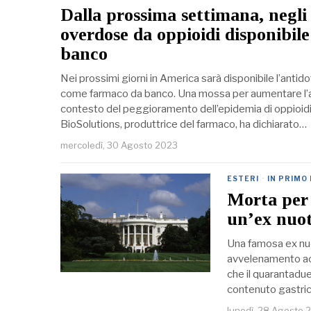
Dalla prossima settimana, negli 
overdose da oppioidi disponibi
banco
Nei prossimi giorni in America sarà disponibile l’anti
come farmaco da banco. Una mossa per aumentare l’a
contesto del peggioramento dell’epidemia di oppioid
BioSolutions, produttrice del farmaco, ha dichiarato…
mercoledì, 30 Agosto 2023
ESTERI
·
IN PRIMO
Morta per 
un’ex nuot
Una famosa ex nuo
avvelenamento acci
che il quarantadu
contenuto gastrico
lunedì, 28 Agosto 