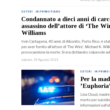
ESTERI
·
IN PRIMO PIANO
Condannato a dieci anni di carc
assassino dell’attore di ‘The Wi
Williams
Irvin Cartagena, 40 anni, di Aibonito, Porto Rico, è st
per aver fornito all’attore di ʼThe Wireʼ, Michael K. Wil
provocandone la morte. Si era dichiarato colpevole ad
sabato, 19 Agosto 2023
ESTERI
·
IN PRIMO
Per la mad
ʼEuphoriaʼ,
Lisa Cloud, madre 
morto per suicidio
informazioni sull’