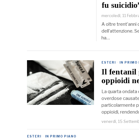
fu suicidio
mercoledì, 11 Febb
A oltre trent’anni 
dell’attenzione. S
ha…
ESTERI
·
IN PRIMO
Il fentanil
oppioidi ne
La quarta ondata de
overdose causate 
particolarmente p
oppioidi, rendendo
venerdì, 15 Settem
ESTERI
·
IN PRIMO PIANO