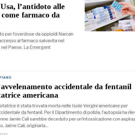
Usa, l’antidoto alle
le come farmaco da
doto per l’overdose da oppioidi Narcan
ccesso al farmaco salvavita nel
i nel Paese. La Emergent
 PIANO
avvelenamento accidentale da fentanil
atrice americana
tatrice è stata trovata morta nelle Isole Vergini americane per
dentale da fentanil. Per il Dipartimento di polizia, l’autopsia ha ril
enne Jamie Cail sarebbe deceduto per un’intossicazione con aspiraz
. Jaime Cail, originaria…
2023