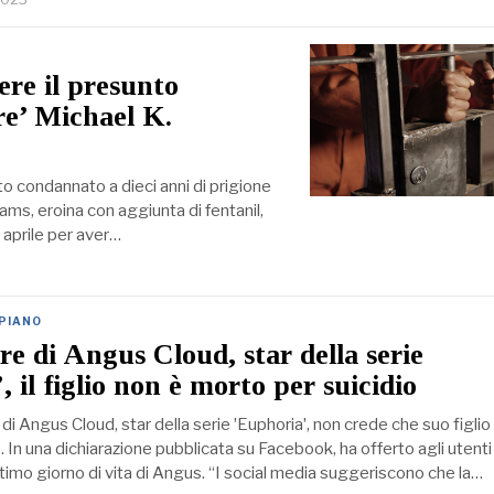
ere il presunto
re’ Michael K.
ato condannato a dieci anni di prigione
liams, eroina con aggiunta di fentanil,
 aprile per aver…
 PIANO
re di Angus Cloud, star della serie
 il figlio non è morto per suicidio
di Angus Cloud, star della serie ʼEuphoriaʼ, non crede che suo figlio 
. In una dichiarazione pubblicata su Facebook, ha offerto agli utenti
ultimo giorno di vita di Angus. “I social media suggeriscono che la…