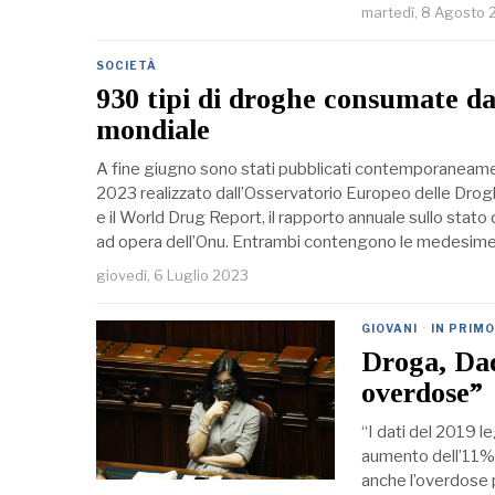
martedì, 8 Agosto
SOCIETÀ
930 tipi di droghe consumate da
mondiale
A fine giugno sono stati pubblicati contemporaneam
2023 realizzato dall’Osservatorio Europeo delle Dro
e il World Drug Report, il rapporto annuale sullo stato
ad opera dell’Onu. Entrambi contengono le medesim
giovedì, 6 Luglio 2023
GIOVANI
·
IN PRIMO
Droga, Da
overdose”
“I dati del 2019 l
aumento dell’11% r
anche l’overdose 