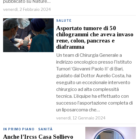
pubblicato su Nature…
venerdì, 2 Febbraio 2024
SALUTE
Asportato tumore di 50
chilogrammi che aveva invaso
rene, colon, pancreas e
diaframma
Un team di Chirurgia Generale a
indirizzo oncologico presso l’Istituto
Tumori ‘Giovanni Paolo II’ di Bari,
guidato dal Dottor Aurelio Costa, ha
eseguito un eccezionale intervento
chirurgico ad alta complessità
tecnica. L’équipe ha effettuato con
successo l’asportazione completa di
un liposarcoma che…
venerdì, 12 Gennaio 2024
IN PRIMO PIANO
·
SANITÀ
Anche l’Ircss Casa Sollievo