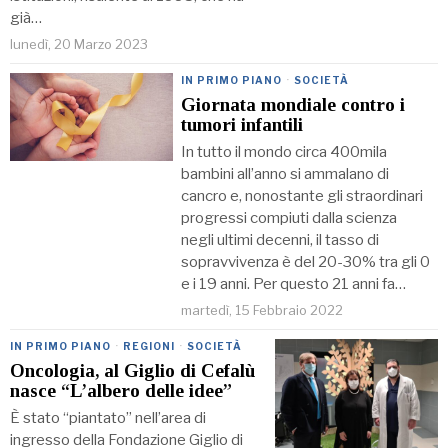
già…
lunedì, 20 Marzo 2023
IN PRIMO PIANO
·
SOCIETÀ
Giornata mondiale contro i
tumori infantili
In tutto il mondo circa 400mila
bambini all’anno si ammalano di
cancro e, nonostante gli straordinari
progressi compiuti dalla scienza
negli ultimi decenni, il tasso di
sopravvivenza è del 20-30% tra gli 0
e i 19 anni. Per questo 21 anni fa…
martedì, 15 Febbraio 2022
IN PRIMO PIANO
·
REGIONI
·
SOCIETÀ
Oncologia, al Giglio di Cefalù
nasce “L’albero delle idee”
È stato “piantato” nell’area di
ingresso della Fondazione Giglio di