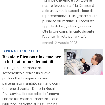
“Ci impegneremo e con tutte le
nostre forze, perché la Cna non è
solo una grande associazione di
rappresentanza. È un grande cuore
pulsante di umanità”. È l’accorato
appello del segretario generale,
Otello Gregorini, lanciato durante
l’evento “In rete per la vita”,…
martedì, 2 Maggio 2023
IN PRIMO PIANO
·
SALUTE
Bosnia e Piemonte insieme per
la lotta ai tumori femminili
La Regione Piemonte ha
sottoscritto a Zenica un nuovo
protocollo di cooperazione e
partenariato in ambito sanitario con il
Cantone di Zenica-Doboj in Bosnia
Erzegovina. Il protocollo darà nuovo
slancio alla collaborazione tra le due
istituzioni, risalente al 1995, che ha