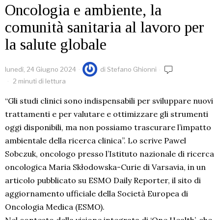
Oncologia e ambiente, la
comunità sanitaria al lavoro per
la salute globale
lunedì, 24 Giugno 2024
di
Stefano Ghionni
2 minuti di lettura
“Gli studi clinici sono indispensabili per sviluppare nuovi
trattamenti e per valutare e ottimizzare gli strumenti
oggi disponibili, ma non possiamo trascurare l’impatto
ambientale della ricerca clinica”. Lo scrive Pawel
Sobczuk, oncologo presso l’Istituto nazionale di ricerca
oncologica Maria Skłodowska-Curie di Varsavia, in un
articolo pubblicato su ESMO Daily Reporter, il sito di
aggiornamento ufficiale della Società Europea di
Oncologia Medica (ESMO).
Nel contesto della visione integrata di ‘One Health’, che