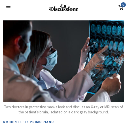
0
Two doctors in protective masks look and discuss an X-ray or MRI scan of
the patient’s brain, isolated on a dark gray background.
AMBIENTE
·
IN PRIMO PIANO