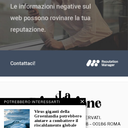
POTREBBERO INTERESSARTI
Virus giganti della
Groenlandia potrebbero
©
2026
- TUTTI I DIRITTI RISERVATI.
aiutare a combattere il
La Discussione S.r.l. – Piazza Capranica, 78 – 00186 ROMA
riscaldamento globale