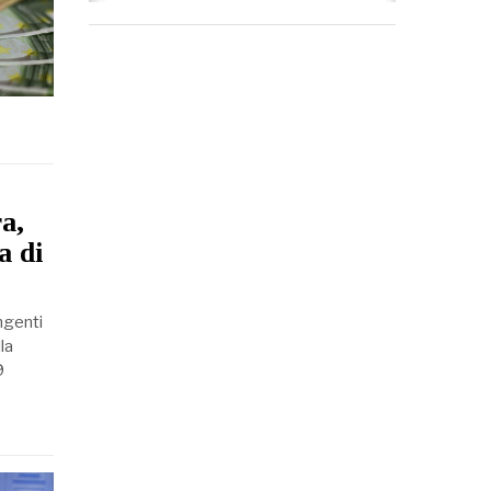
ra,
a di
ingenti
la
9