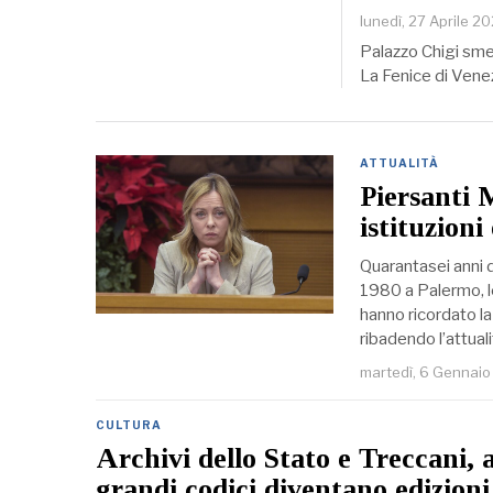
lunedì, 27 Aprile 2
Palazzo Chigi smen
La Fenice di Venez
ATTUALITÀ
Piersanti M
istituzioni 
Quarantasei anni d
1980 a Palermo, le
hanno ricordato la 
ribadendo l’attual
martedì, 6 Gennai
CULTURA
Archivi dello Stato e Treccani, a
grandi codici diventano edizioni 