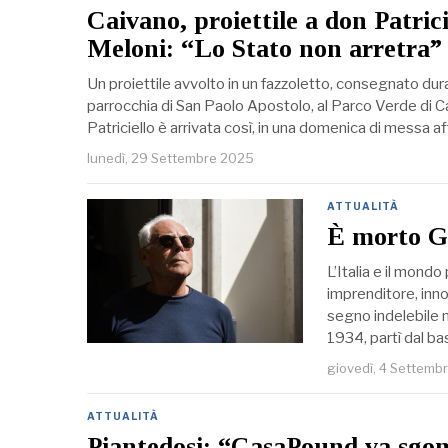
Caivano, proiettile a don Patrici
Meloni: “Lo Stato non arretra”
Un proiettile avvolto in un fazzoletto, consegnato dur
parrocchia di San Paolo Apostolo, al Parco Verde di C
Patriciello è arrivata così, in una domenica di messa 
lunedì, 29 Settembre 2025
ATTUALITÀ
È morto G
L’Italia e il mond
imprenditore, inno
segno indelebile 
1934, partì dal b
giovedì, 4 Settemb
ATTUALITÀ
Piantedosi: “CasaPound va sgom