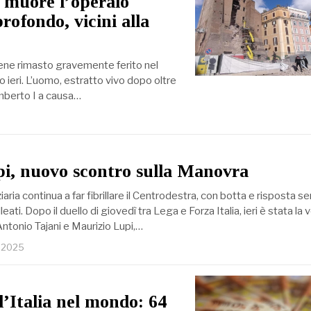
: muore l’operaio
rofondo, vicini alla
umene rimasto gravemente ferito nel
o ieri. L’uomo, estratto vivo dopo oltre
Umberto I a causa…
i, nuovo scontro sulla Manovra
aria continua a far fibrillare il Centrodestra, con botta e risposta 
lleati. Dopo il duello di giovedì tra Lega e Forza Italia, ieri è stata la 
Antonio Tajani e Maurizio Lupi,…
e 2025
l’Italia nel mondo: 64