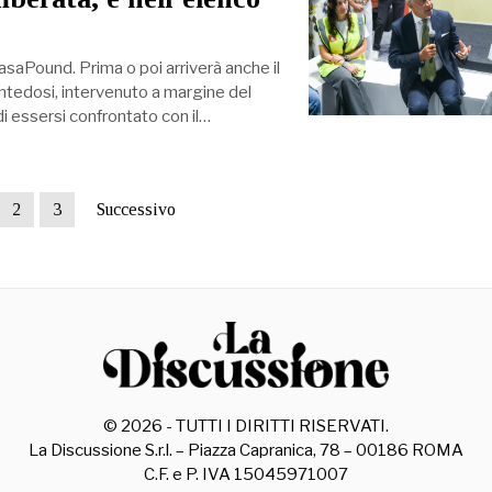
asaPound. Prima o poi arriverà anche il
iantedosi, intervenuto a margine del
 di essersi confrontato con il…
2
3
Successivo
©
2026
- TUTTI I DIRITTI RISERVATI.
La Discussione S.r.l. – Piazza Capranica, 78 – 00186 ROMA
C.F. e P. IVA 15045971007