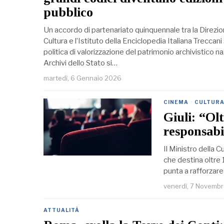
pubblico
Un accordo di partenariato quinquennale tra la Direzio
Cultura e l’Istituto della Enciclopedia Italiana Trecca
politica di valorizzazione del patrimonio archivistico nazi
Archivi dello Stato si…
martedì, 6 Gennaio 2026
CINEMA
·
CULTUR
Giuli: “Olt
responsabil
Il Ministro della C
che destina oltre 
punta a rafforzare 
venerdì, 7 Novemb
ATTUALITÀ