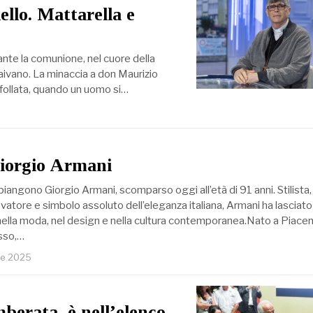
ello. Mattarella e
ante la comunione, nel cuore della
aivano. La minaccia a don Maurizio
affollata, quando un uomo si…
iorgio Armani
o piangono Giorgio Armani, scomparso oggi all’età di 91 anni. Stilista,
vatore e simbolo assoluto dell’eleganza italiana, Armani ha lasciato
nella moda, nel design e nella cultura contemporanea.Nato a Piacen
asso,…
re 2025
berata, è nell’elenco