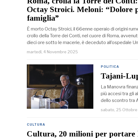
Roma, crolla la Torre dei Conti
Octay Stroici. Meloni: “Dolore p
famiglia”
È morto Octay Stroici, il 66enne operaio di origini r
crollo della Torre dei Conti, nel cuore di Roma, avvenut
dieci ore sotto le macerie, è deceduto all’ospedale 
martedì, 4 Novembre 2025
POLITICA
Tajani-Lup
La Manovra finanzi
più accesi tra gli a
dello scontro tra 
sabato, 25 Ottobr
CULTURA
Cultura, 20 milioni per portare 