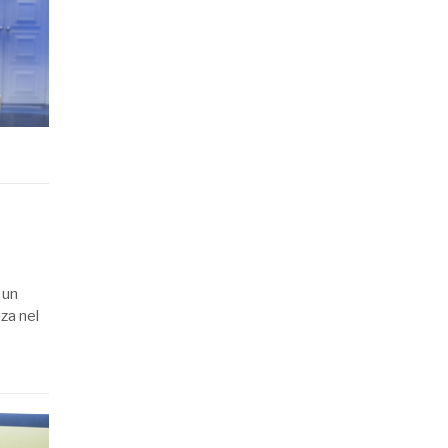
 un
za nel