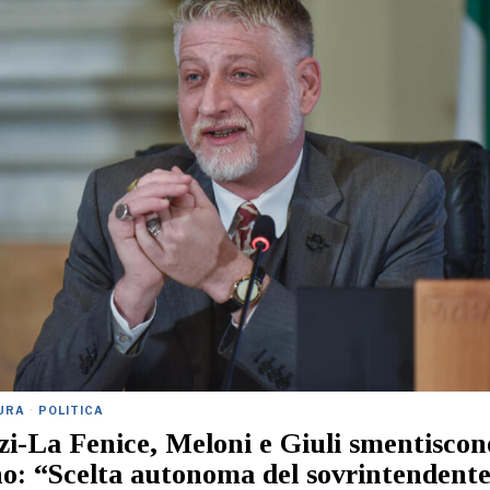
URA
·
POLITICA
i-La Fenice, Meloni e Giuli smentiscon
o: “Scelta autonoma del sovrintendent