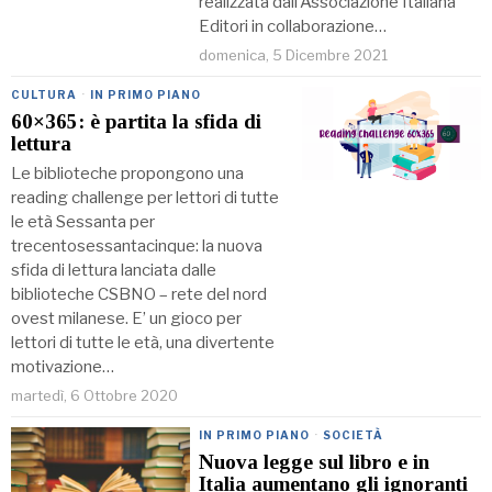
realizzata dall’Associazione Italiana
Editori in collaborazione…
domenica, 5 Dicembre 2021
CULTURA
·
IN PRIMO PIANO
60×365: è partita la sfida di
lettura
Le biblioteche propongono una
reading challenge per lettori di tutte
le età Sessanta per
trecentosessantacinque: la nuova
sfida di lettura lanciata dalle
biblioteche CSBNO – rete del nord
ovest milanese. E’ un gioco per
lettori di tutte le età, una divertente
motivazione…
martedì, 6 Ottobre 2020
IN PRIMO PIANO
·
SOCIETÀ
Nuova legge sul libro e in
Italia aumentano gli ignoranti