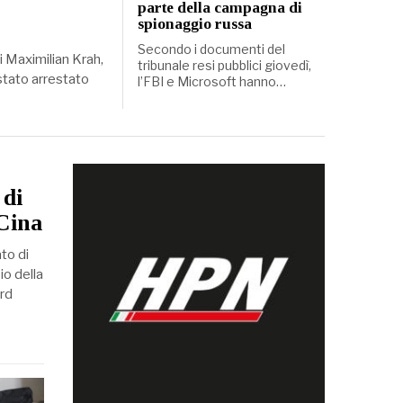
parte della campagna di
spionaggio russa
Secondo i documenti del
i Maximilian Krah,
tribunale resi pubblici giovedì,
stato arrestato
l’FBI e Microsoft hanno…
 di
 Cina
to di
io della
rd