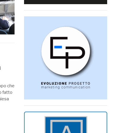
n
dopo che
o fatto
hiesa