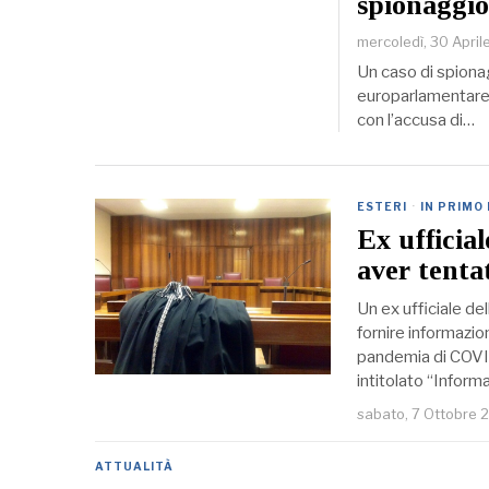
spionaggio
mercoledì, 30 Apri
Un caso di spionag
europarlamentare 
con l’accusa di…
ESTERI
·
IN PRIMO
Ex ufficial
aver tentat
Un ex ufficiale de
fornire informazion
pandemia di COVI
intitolato “Inform
sabato, 7 Ottobre 
ATTUALITÀ