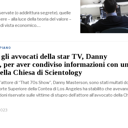
servate (o addirittura segrete), quelle
re – alla luce della teoria del valore –
to di vista economico.…
 PIANO
 gli avvocati della star TV, Danny
 per aver condiviso informazioni con u
ella Chiesa di Scientology
ll’attore di “That 70s Show”, Danny Masterson, sono stati multati 
orte Superiore della Contea di Los Angeles ha stabilito che avevan
ioni riservate sulle vittime di stupro dell’attore all’avvocato della C
2023