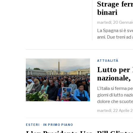
Strage fer
binari
martedì, 20 Genna
La Spagna si è sveg
anni. Due treni ad
ATTUALITÀ
Lutto per 
nazionale,
L’Italia si ferma 
giorni di lutto naz
dolore che scuote 
martedì, 22 Aprile 
ESTERI
·
IN PRIMO PIANO