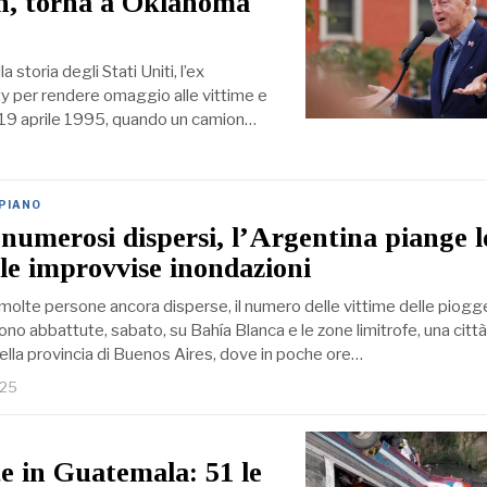
on, torna a Oklahoma
 storia degli Stati Uniti, l’ex
ty per rendere omaggio alle vittime e
 il 19 aprile 1995, quando un camion…
 PIANO
 numerosi dispersi, l’Argentina piange l
lle improvvise inondazioni
n molte persone ancora disperse, il numero delle vittime delle piogg
 sono abbattute, sabato, su Bahía Blanca e le zone limitrofe, una città
ella provincia di Buenos Aires, dove in poche ore…
025
e in Guatemala: 51 le