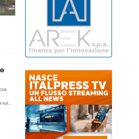
no
ocus
a sui…