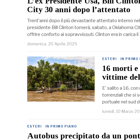
L’ex Presidente Usa, Bill Clint
City 30 anni dopo l’attentato
Trent’anni dopo il più devastante attentato interno nella
presidente Bill Clinton tornerà, sabato, a Oklahoma Ci
offrire conforto ai sopravvissuti. Clinton era in carica
domenica, 20 Aprile 2025
ESTERI
·
IN PRIMO
16 morti e
vittime de
E’ salito a 16, co
torrenziali che si
portuale nel sud d
lunedì, 10 Marzo 2
ESTERI
·
IN PRIMO PIANO
Autobus precipitato da un pont