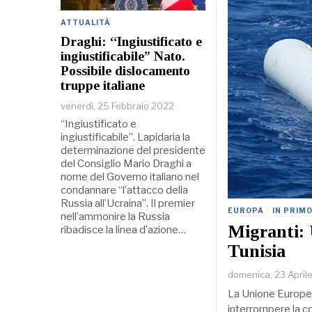
ATTUALITÀ
Draghi: “Ingiustificato e
ingiustificabile” Nato.
Possibile dislocamento
truppe italiane
venerdì, 25 Febbraio 2022
“Ingiustificato e
ingiustificabile”. Lapidaria la
determinazione del presidente
del Consiglio Mario Draghi a
nome del Governo italiano nel
condannare “l’attacco della
Russia all’Ucraina”. Il premier
EUROPA
·
IN PRIM
nell’ammonire la Russia
Migranti: 
ribadisce la linea d’azione…
Tunisia
domenica, 23 April
La Unione Europea 
interrompere la co