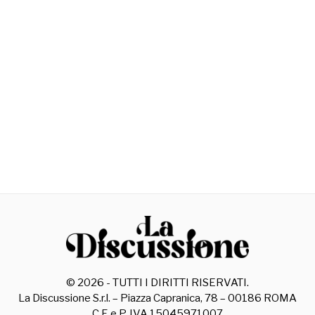
©
2026
- TUTTI I DIRITTI RISERVATI.
La Discussione S.r.l. – Piazza Capranica, 78 – 00186 ROMA
C.F. e P. IVA 15045971007