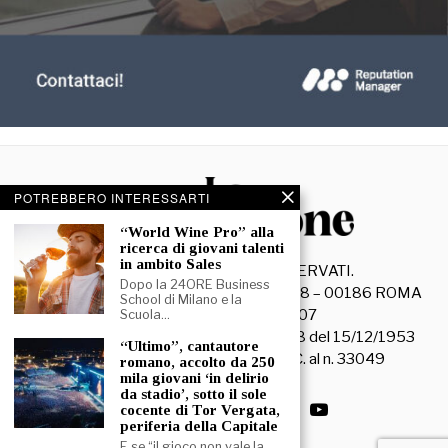
POTREBBERO INTERESSARTI
“World Wine Pro” alla
ricerca di giovani talenti
in ambito Sales
©
2026
- TUTTI I DIRITTI RISERVATI.
Dopo la 24ORE Business
La Discussione S.r.l. – Piazza Capranica, 78 – 00186 ROMA
School di Milano e la
C.F. e P. IVA 15045971007
Scuola…
Registrazione Tribunale di Roma n. 3628 del 15/12/1953
“Ultimo”, cantautore
La società editrice è iscritta al R.O.C. al n. 33049
romano, accolto da 250
mila giovani ‘in delirio
da stadio’, sotto il sole
cocente di Tor Vergata,
periferia della Capitale
E se “il gioco non vale la