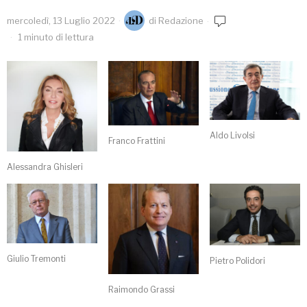
mercoledì, 13 Luglio 2022
di
Redazione
1 minuto di lettura
Aldo Livolsi
Franco Frattini
Alessandra Ghisleri
Giulio Tremonti
Pietro Polidori
Raimondo Grassi