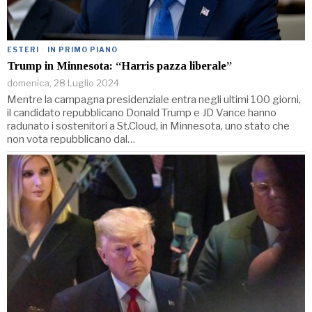
ESTERI
·
IN PRIMO PIANO
Trump in Minnesota: “Harris pazza liberale”
domenica, 28 Luglio 2024
Mentre la campagna presidenziale entra negli ultimi 100 giorni,
il candidato repubblicano Donald Trump e JD Vance hanno
radunato i sostenitori a St.Cloud, in Minnesota, uno stato che
non vota repubblicano dal…