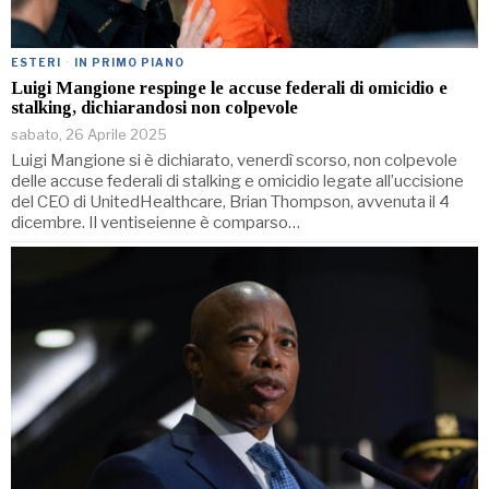
ESTERI
·
IN PRIMO PIANO
Luigi Mangione respinge le accuse federali di omicidio e
stalking, dichiarandosi non colpevole
sabato, 26 Aprile 2025
Luigi Mangione si è dichiarato, venerdì scorso, non colpevole
delle accuse federali di stalking e omicidio legate all’uccisione
del CEO di UnitedHealthcare, Brian Thompson, avvenuta il 4
dicembre. Il ventiseienne è comparso…