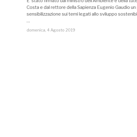
E’ stato firmato dal ministro dell’Ambiente e della tute
Costa e dal rettore della Sapienza Eugenio Gaudio un
sensibilizzazione sui temi legati allo sviluppo sosteni
…
domenica, 4 Agosto 2019