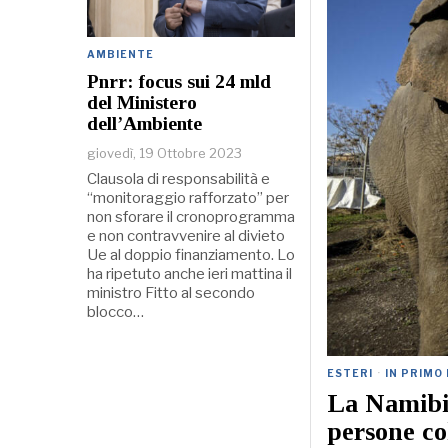
AMBIENTE
Pnrr: focus sui 24 mld
del Ministero
dell’Ambiente
giovedì, 19 Ottobre 2023
Clausola di responsabilità e
“monitoraggio rafforzato” per
non sforare il cronoprogramma
e non contravvenire al divieto
Ue al doppio finanziamento. Lo
ha ripetuto anche ieri mattina il
ministro Fitto al secondo
blocco…
ESTERI
·
IN PRIMO
La Namibia
persone col