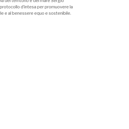
la del territorio e del mare Sergio
 protocollo d’intesa per promuovere la
bile e al benessere equo e sostenibile.