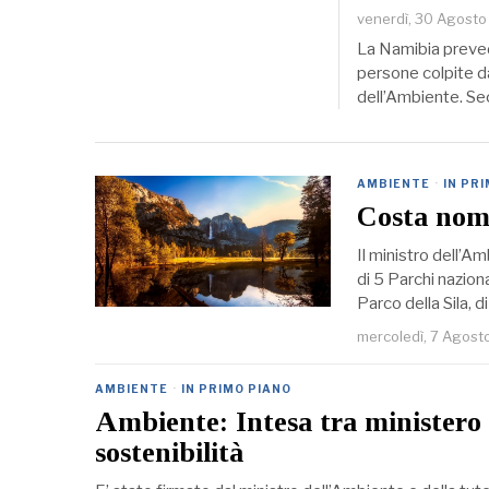
venerdì, 30 Agost
La Namibia prevede 
persone colpite da
dell’Ambiente. S
AMBIENTE
·
IN PR
Costa nomi
Il ministro dell’A
di 5 Parchi naziona
Parco della Sila, d
mercoledì, 7 Agost
AMBIENTE
·
IN PRIMO PIANO
Ambiente: Intesa tra ministero 
sostenibilità