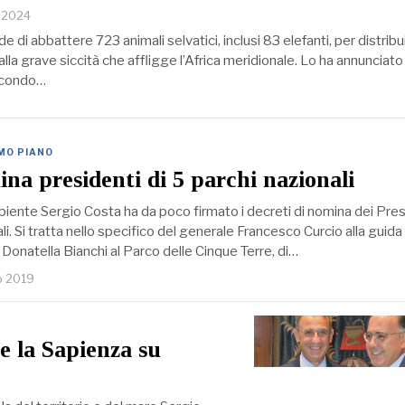
o 2024
di abbattere 723 animali selvatici, inclusi 83 elefanti, per distribui
lla grave siccità che affligge l’Africa meridionale. Lo ha annunciato 
econdo…
IMO PIANO
na presidenti di 5 parchi nazionali
mbiente Sergio Costa ha da poco firmato i decreti di nomina dei Pres
li. Si tratta nello specifico del generale Francesco Curcio alla guida
i Donatella Bianchi al Parco delle Cinque Terre, di…
o 2019
e la Sapienza su