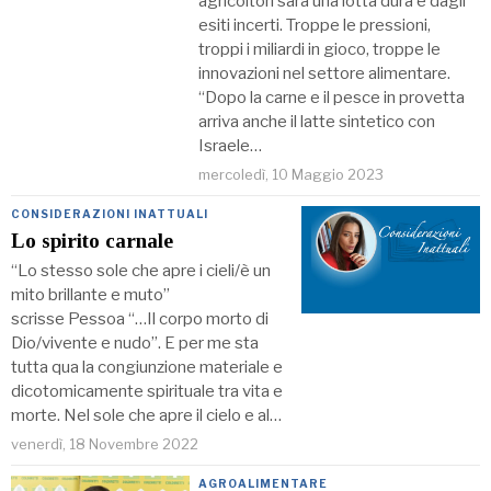
agricoltori sarà una lotta dura e dagli
esiti incerti. Troppe le pressioni,
troppi i miliardi in gioco, troppe le
innovazioni nel settore alimentare.
“Dopo la carne e il pesce in provetta
arriva anche il latte sintetico con
Israele…
mercoledì, 10 Maggio 2023
CONSIDERAZIONI INATTUALI
Lo spirito carnale
“Lo stesso sole che apre i cieli/è un
mito brillante e muto”
scrisse Pessoa “…Il corpo morto di
Dio/vivente e nudo”. E per me sta
tutta qua la congiunzione materiale e
dicotomicamente spirituale tra vita e
morte. Nel sole che apre il cielo e al…
venerdì, 18 Novembre 2022
AGROALIMENTARE